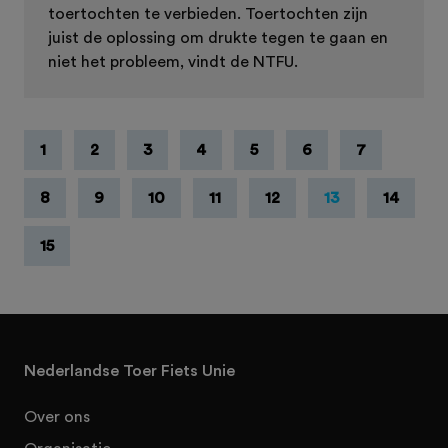
toertochten te verbieden. Toertochten zijn
juist de oplossing om drukte tegen te gaan en
niet het probleem, vindt de NTFU.
1
2
3
4
5
6
7
8
9
10
11
12
13
14
15
Nederlandse Toer Fiets Unie
Over ons