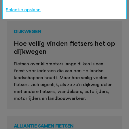
publiceren op jouw eigen clubwebsite.
Selectie opslaan
DIJKWEGEN
Hoe veilig vinden fietsers het op
dijkwegen
Fietsen over kilometers lange dijken is een
feest voor iedereen die van oer-Hollandse
landschappen houdt. Maar hoe veilig voelen
fietsers zich eigenlijk, als ze zo'n dijkweg delen
met andere fietsers, wandelaars, autorijders,
motorrijders en landbouwverkeer.
ALLIANTIE SAMEN FIETSEN