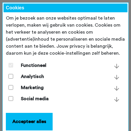
Cookies
Om je bezoek aan onze websites optimaal te laten
verlopen, maken wij gebruik van cookies. Cookies om
het verkeer te analyseren en cookies om
(advertentie)inhoud te personaliseren en sociale media
content aan te bieden. Jouw privacy is belangrijk,
daarom kun je deze cookie-instellingen zelf beheren.
Nieuwsberichten
Functioneel
Analytisch
CYQL, VERENIGINGEN
Marketing
Jouw clubritten uit Cyql
Social media
publiceren op je clubwebsite
Maakt je vereniging gebruik van de Cyql app
om clubritten te plannen? Dan is het ook
Accepteer alles
mogelijk om alle geplande ritten eenvoudig te