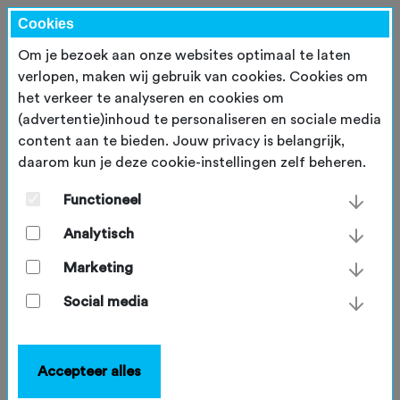
Cookies
Om je bezoek aan onze websites optimaal te laten
verlopen, maken wij gebruik van cookies. Cookies om
het verkeer te analyseren en cookies om
(advertentie)inhoud te personaliseren en sociale media
content aan te bieden. Jouw privacy is belangrijk,
daarom kun je deze cookie-instellingen zelf beheren.
Nieuwsberichten
Functioneel
Analytisch
TOEGANG TOT DE NATUUR
Marketing
Uitspraak over Nijmeegse MTB-
Social media
routes vraagt om feiten, nuance
en samenwerking
Accepteer alles
Mountainbikers verdienen een eerlijk verhaal.
De recente uitspraak over de MTB-routes in het