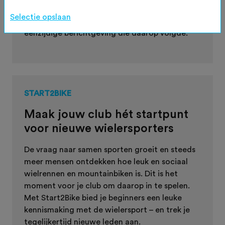
Rijk van Nijmegen vraagt om feiten en nuance.
Selectie opslaan
De NTFU reageert op de uitspraak én op de
eenzijdige berichtgeving die daarop volgde.
START2BIKE
Maak jouw club hét startpunt
voor nieuwe wielersporters
De vraag naar samen sporten groeit en steeds
meer mensen ontdekken hoe leuk en sociaal
wielrennen en mountainbiken is. Dit is het
moment voor je club om daarop in te spelen.
Met Start2Bike bied je beginners een leuke
kennismaking met de wielersport – en trek je
tegelijkertijd nieuwe leden aan.