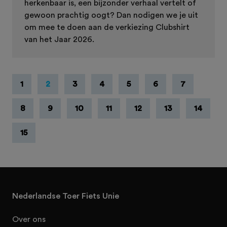
herkenbaar is, een bijzonder verhaal vertelt of
gewoon prachtig oogt? Dan nodigen we je uit
om mee te doen aan de verkiezing Clubshirt
van het Jaar 2026.
1
2
3
4
5
6
7
8
9
10
11
12
13
14
15
Nederlandse Toer Fiets Unie
Over ons