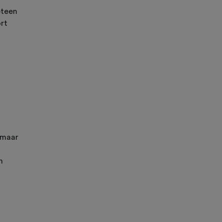
eteen
ort
 maar
n
.