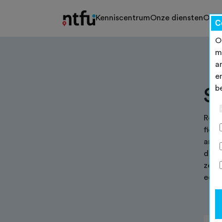
Kenniscentrum
Onze diensten
Ons 
C
O
m
a
e
b
S
Remm
fiets
ander
de NT
zelfv
een 