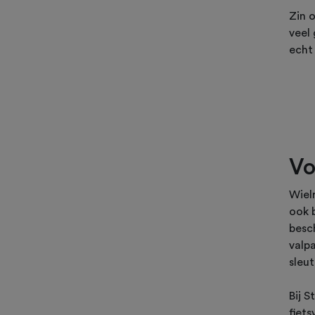
Zin 
veel 
echt 
Vo
Wiel
ook b
besc
valpa
sleu
Bij S
fiets