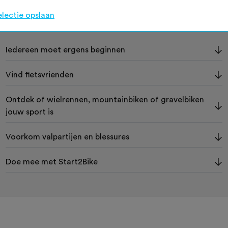
electie opslaan
Op deze pagina
Iedereen moet ergens beginnen
Vind fietsvrienden
Ontdek of wielrennen, mountainbiken of gravelbiken
jouw sport is
Voorkom valpartijen en blessures
Doe mee met Start2Bike