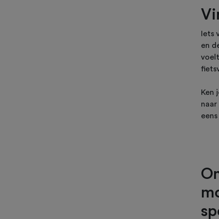
Vi
Iets 
en de
voel
fiets
Ken 
naar 
eens 
On
mo
sp