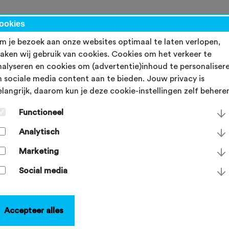
werk
ookies
m je bezoek aan onze websites optimaal te laten verlopen,
aken wij gebruik van cookies. Cookies om het verkeer te
nalyseren en cookies om (advertentie)inhoud te personaliser
n sociale media content aan te bieden. Jouw privacy is
elangrijk, daarom kun je deze cookie-instellingen zelf behere
tart2Bike
Functioneel
en, schakelen, bochten nemen, in- en uitklikken op de pedal
Analytisch
en in een groep... Op een racefiets of mountainbike is dat ec
s dan op een gewone fiets. Tijdens Start2Bike - een initiatie
Marketing
FU - ga je aan de slag met deze basistechnieken. Zo zit je
erzekerder op je fiets én rijd je veiliger door het verkeer of o
Social media
mountainbikeroute.
Accepteer alles