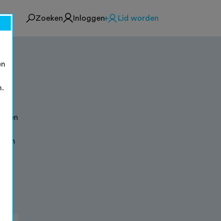
Zoeken
Inloggen
Lid worden
en
n.
en en
ht
f van
ver