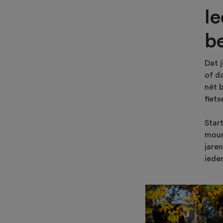
I
b
Dat j
of da
nét 
fiets
Star
moun
jaren
iede