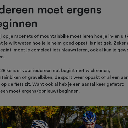
edereen moet ergens
eginnen
ij op je racefiets of mountainbike moet leren hoe je in- en uitk
t je wilt weten hoe je je helm goed opzet, is niet gek. Zeker a
begint, moet je compleet iets nieuws leren, ook al kun je ge
en.
t2Bike is er voor iedereen nét begint met wielrennen,
tainbiken of gravelbiken, de sport weer oppakt of al een aan
 op de fiets zit. Want ook al heb je een aantal keer gefietst:
reen moet ergens (opnieuw) beginnen.