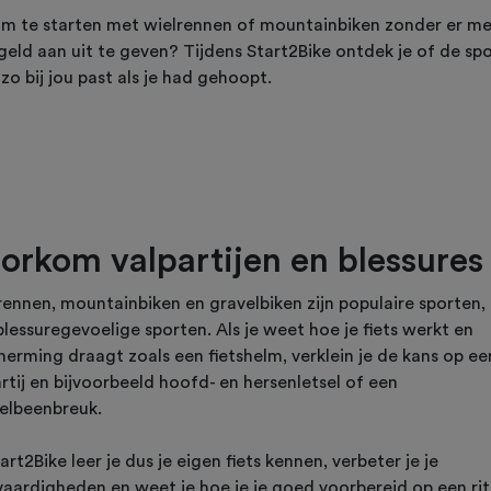
om te starten met wielrennen of mountainbiken zonder er m
geld aan uit te geven? Tijdens Start2Bike ontdek je of de sp
zo bij jou past als je had gehoopt.
orkom valpartijen en blessures
rennen, mountainbiken en gravelbiken zijn populaire sporten,
lessuregevoelige sporten. Als je weet hoe je fiets werkt en
herming draagt zoals een fietshelm, verklein je de kans op ee
rtij en bijvoorbeeld hoofd- en hersenletsel of een
telbeenbreuk.
tart2Bike leer je dus je eigen fiets kennen, verbeter je je
vaardigheden en weet je hoe je je goed voorbereid op een rit