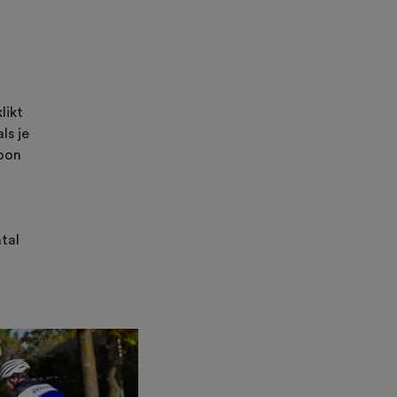
likt
ls je
woon
tal