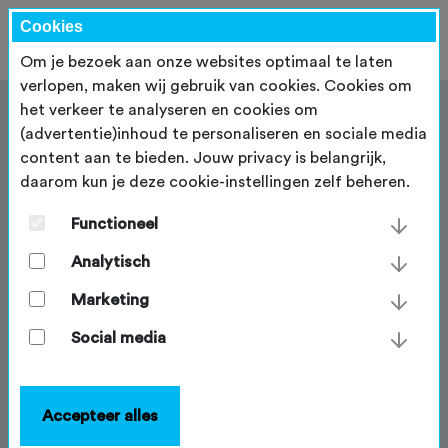
Cookies
Om je bezoek aan onze websites optimaal te laten
verlopen, maken wij gebruik van cookies. Cookies om
het verkeer te analyseren en cookies om
(advertentie)inhoud te personaliseren en sociale media
content aan te bieden. Jouw privacy is belangrijk,
daarom kun je deze cookie-instellingen zelf beheren.
Routes onderhouden
Functioneel
Vrijwilligers bij trailcrews en
mountainbikeverenigingen spelen een belangrijke rol
Analytisch
bij het aanleggen en onderhouden van
Marketing
mountainbikeroutes. Het groot onderhoud en de
aanleg is de verantwoordelijkheid van de
Social media
terreineigenaar. Het afwerken van de aangelegde
trail en de meeste onderhoudswerkzaamheden
kunnen – in overeenstemming met de
Accepteer alles
terreinbeheerder – door vrijwilligers worden
uitgevoerd.