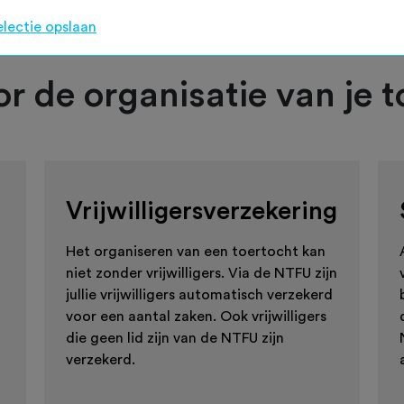
electie opslaan
r de organisatie van je t
Vrijwilligersverzekering
Het organiseren van een toertocht kan
niet zonder vrijwilligers. Via de NTFU zijn
jullie vrijwilligers automatisch verzekerd
voor een aantal zaken. Ook vrijwilligers
die geen lid zijn van de NTFU zijn
verzekerd.