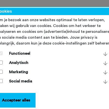
werk
ookies
m je bezoek aan onze websites optimaal te laten verlopen,
aken wij gebruik van cookies. Cookies om het verkeer te
nalyseren en cookies om (advertentie)inhoud te personaliser
n sociale media content aan te bieden. Jouw privacy is
elangrijk, daarom kun je deze cookie-instellingen zelf behere
erzekeringen voor
Functioneel
venementenorganisatore
Analytisch
aangesloten evenementenorganisator bij de NTFU maak je
Marketing
daard gebruik van een breed scala aan verzekeringen. Op de
a lees je alles over de verzekeringen die voor jouw organisat
Social media
oepassing zijn.
Accepteer alles