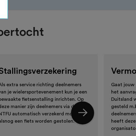
oertocht
Stallingsverzekering
Vermo
Als extra service richting deelnemers
Gaat jouw 
van je wielersportevenement kun je een
het aanvra
bewaakte fietsenstalling inrichten. Op
Duitsland 
deze manier zijn deelnemers via de
gesteld m.b
NTFU automatisch verzekerd mocht er
deelnemer
alsnog een fiets worden gestolen.
heeft deze
organisato