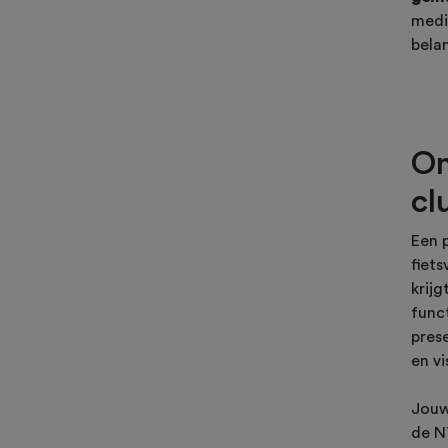
medi
belan
On
cl
Een 
fiets
krijg
func
prese
en vi
Jouw
de N