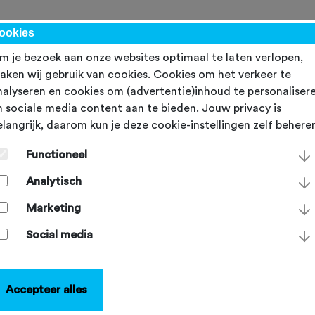
werk
ookies
m je bezoek aan onze websites optimaal te laten verlopen,
aken wij gebruik van cookies. Cookies om het verkeer te
nalyseren en cookies om (advertentie)inhoud te personaliser
n sociale media content aan te bieden. Jouw privacy is
elangrijk, daarom kun je deze cookie-instellingen zelf behere
Functioneel
en moderne website voor
Analytisch
uw fietsvereniging
Marketing
 de helft van de potentiële leden begint de zoektocht bij de
Social media
te van de club. Het is dus belangrijk dat jouw website een
ekkelijk visitekaartje is. Via de NTFU kun je voordelig een st
ite afnemen zodat de eerste indruk meteen een goede is.
Accepteer alles