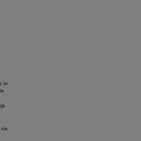
: je
le
ijk
via