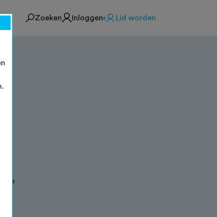
Zoeken
Inloggen
Lid worden
en
n.
rakke