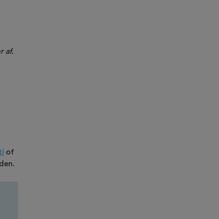
 af.
i
of
den.