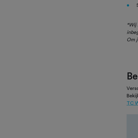
*Wij 
inbeg
Om j
Be
Vers
Beki
TC W