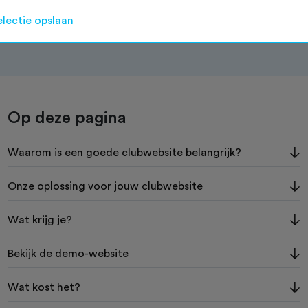
raag jouw website aan
electie opslaan
Op deze pagina
Waarom is een goede clubwebsite belangrijk?
Onze oplossing voor jouw clubwebsite
Wat krijg je?
Bekijk de demo-website
Wat kost het?