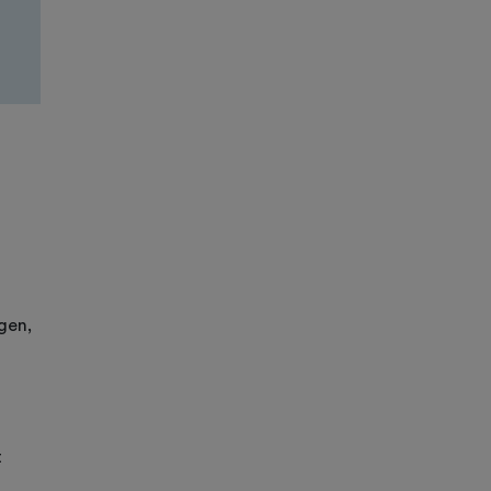
gen,
t