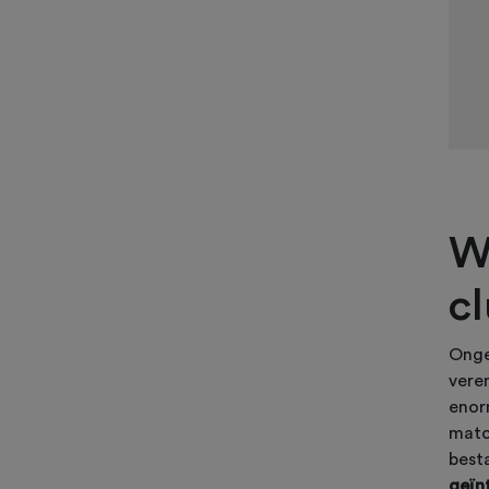
W
c
Onge
veren
enor
matc
best
geïn