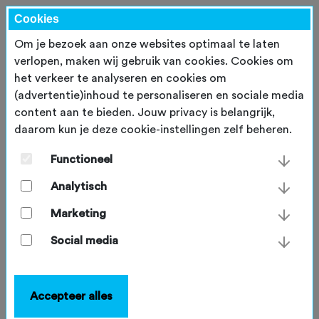
Cookies
Om je bezoek aan onze websites optimaal te laten
verlopen, maken wij gebruik van cookies. Cookies om
het verkeer te analyseren en cookies om
(advertentie)inhoud te personaliseren en sociale media
content aan te bieden. Jouw privacy is belangrijk,
daarom kun je deze cookie-instellingen zelf beheren.
Nieuwsberichten
Functioneel
Analytisch
GRAVEL CODE
Marketing
Gravel Code: Bram Tankink
Social media
roept gravelbikers op tot
respectvol rijden tijdens WK
Gravel 2025
Accepteer alles
In aanloop naar het WK Gravel komt oud-prof