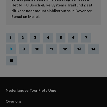
Het NTFU Bosch eBike Systems Trailfund gaat
dit keer naar mountainbikeroutes in Deventer,
Eersel en Meijel.
1
2
3
4
5
6
7
8
9
10
11
12
13
14
15
Nederlandse Toer Fiets Unie
Over ons