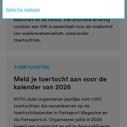
Bram Tankink met een video waarin hij
Selectie opslaan
gravelbikers oproept tot respect voor
bewoners en de natuur. Een positieve ervaring
rondom een WK is essentieel voor de toekomst
van wielerevenementen, waaronder
toertochten.
TOERTOCHTEN
Meld je toertocht aan voor de
kalender van 2026
NTFU clubs organiseren jaarlijks ruim 1.100
toertochten die samenkomen op de
toertochtkalender in Fietssport Magazine en
via Fietssport.nl. Organiseren jullie in 2026
(weer) een toertocht en wil je deze publiceren