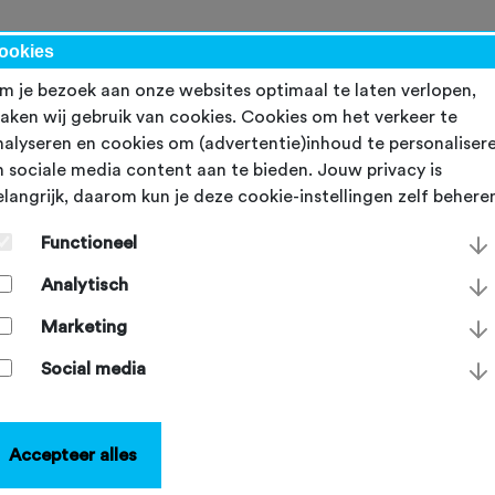
werk
ookies
m je bezoek aan onze websites optimaal te laten verlopen,
aken wij gebruik van cookies. Cookies om het verkeer te
nalyseren en cookies om (advertentie)inhoud te personaliser
n sociale media content aan te bieden. Jouw privacy is
elangrijk, daarom kun je deze cookie-instellingen zelf behere
e
Functioneel
ansprakelijkheidsverzeke
Analytisch
lgemene aansprakelijkheidsverzekering van de NTFU is van
Marketing
assing op alle wielerevenementen en -activiteiten die door
esloten verenigingen en organisatoren worden georganisee
Social media
Accepteer alles