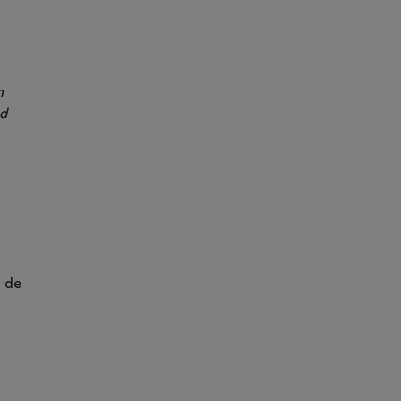
n
d
n de