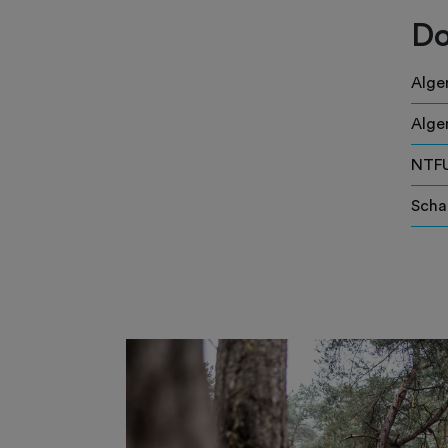
Do
Alge
Alge
NTFU
Scha