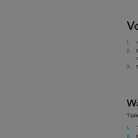
V
W
Tijd