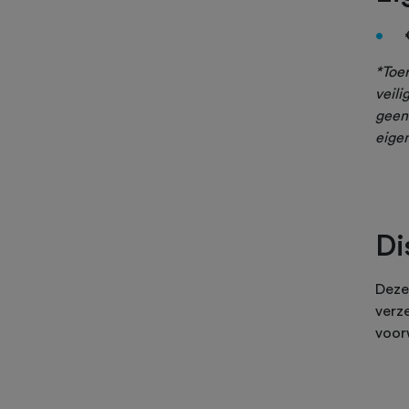
*Toe
veili
geen
eigen
Di
Deze
verze
voor