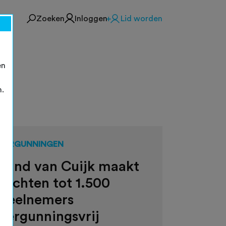
Zoeken
Inloggen
Lid worden
en
n.
VERGUNNINGEN
Land van Cuijk maakt
tochten tot 1.500
deelnemers
vergunningsvrij