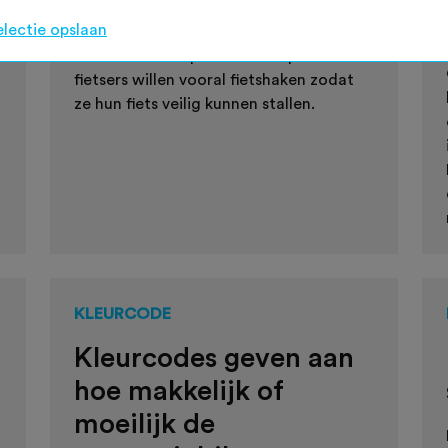
voor fietsen in de trein, komt naar voren
electie opslaan
uit de enquête van de Fietsersbond
onder 3.073 respondenten. Sportieve
fietsers willen vooral fietshaken zodat
ze hun fiets veilig kunnen stallen.
KLEURCODE
Kleurcodes geven aan
hoe makkelijk of
moeilijk de