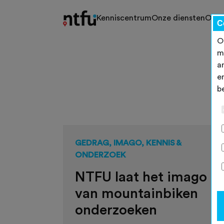
Kenniscentrum
Onze diensten
Ons 
C
O
m
a
e
b
GEDRAG, IMAGO, KENNIS &
ONDERZOEK
NTFU laat het imago
van mountainbiken
onderzoeken