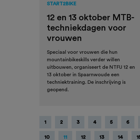
START2BIKE
12 en 13 oktober MTB-
techniekdagen voor
vrouwen
Speciaal voor vrouwen die hun
mountainbikeskills verder willen
uitbouwen, organiseert de NTFU 12 en
13 oktober in Spaarnwoude een
techniektraining. De inschrijving is
geopend.
1
2
3
4
5
6
10
11
12
13
14
1