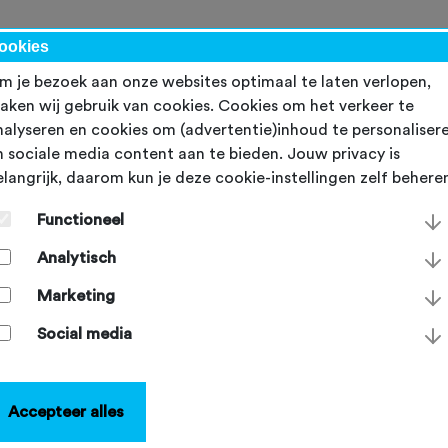
werk
ookies
m je bezoek aan onze websites optimaal te laten verlopen,
aken wij gebruik van cookies. Cookies om het verkeer te
nalyseren en cookies om (advertentie)inhoud te personaliser
n sociale media content aan te bieden. Jouw privacy is
elangrijk, daarom kun je deze cookie-instellingen zelf behere
Nieuwsberichten
Functioneel
Analytisch
FIETS IN DE TREIN
Marketing
Fiets meenemen in de
Social media
trein kan beter
Er is grote behoefte aan meer
Accepteer alles
fietsplaatsen en betere voorzieningen