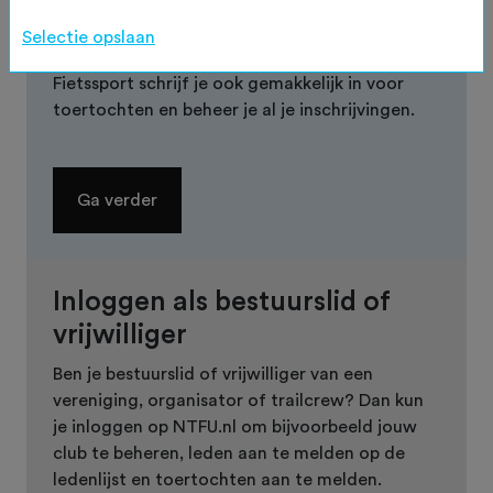
inloggen op fietssport.nl. Hier kun je je
bijvoorbeeld je gegevens beheren en bij schade
Selectie opslaan
aan je fiets het schadeformulier invullen. Op
Fietssport schrijf je ook gemakkelijk in voor
toertochten en beheer je al je inschrijvingen.
Ga verder
Inloggen als bestuurslid of
vrijwilliger
Ben je bestuurslid of vrijwilliger van een
vereniging, organisator of trailcrew? Dan kun
je inloggen op NTFU.nl om bijvoorbeeld jouw
club te beheren, leden aan te melden op de
ledenlijst en toertochten aan te melden.