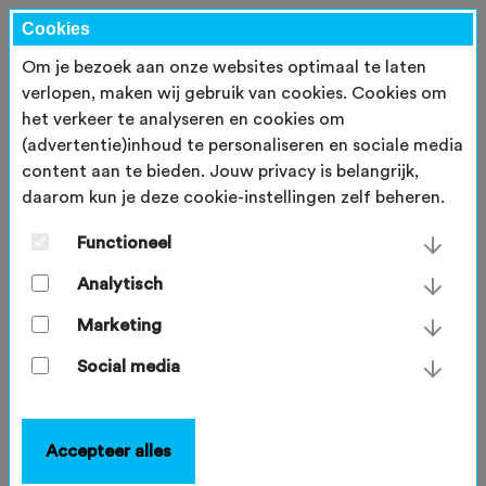
Cookies
Om je bezoek aan onze websites optimaal te laten
verlopen, maken wij gebruik van cookies. Cookies om
het verkeer te analyseren en cookies om
(advertentie)inhoud te personaliseren en sociale media
content aan te bieden. Jouw privacy is belangrijk,
Welkom! Hoe wil je inloggen?
daarom kun je deze cookie-instellingen zelf beheren.
Maak een keuze uit de onderstaande opties om
Functioneel
verder te gaan met inloggen.
Analytisch
Marketing
Social media
Inloggen als lid
Accepteer alles
Als lid van de NTFU en Fietssport Plus kun je