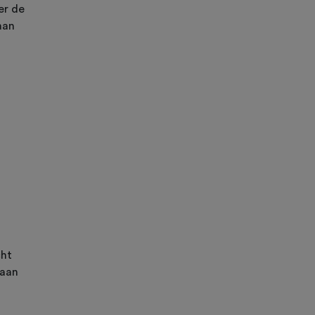
er de
aan
cht
 aan