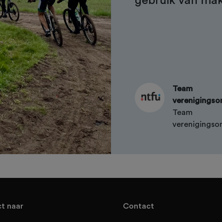
gebruik van ma
Team
verenigingso
Team
verenigingso
ct naar
Contact