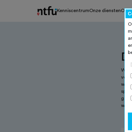
Kenniscentrum
Onze diensten
Ons 
C
O
m
a
e
b
D
Weet 
vere
wens
spec
geri
werv