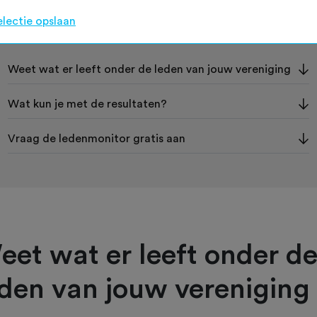
electie opslaan
Op deze pagina
Weet wat er leeft onder de leden van jouw vereniging
Wat kun je met de resultaten?
Vraag de ledenmonitor gratis aan
eet wat er leeft onder d
eden van jouw vereniging