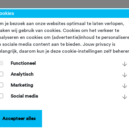
werk
ookies
m je bezoek aan onze websites optimaal te laten verlopen,
aken wij gebruik van cookies. Cookies om het verkeer te
nalyseren en cookies om (advertentie)inhoud te personaliser
n sociale media content aan te bieden. Jouw privacy is
elangrijk, daarom kun je deze cookie-instellingen zelf behere
aak kans op kaarten voo
Functioneel
e Tour de France Femme
Analytisch
erversie voor jouw club
Marketing
Social media
dag 15 juli 2024
Accepteer alles