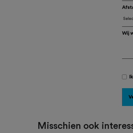
Afst
Wij 
I
V
Misschien ook interess