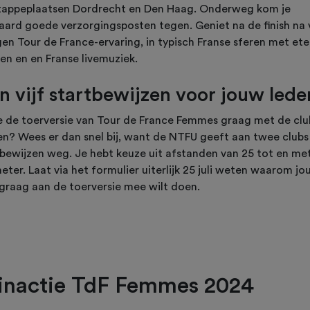
tappeplaatsen Dordrecht en Den Haag. Onderweg kom je
raard goede verzorgingsposten tegen. Geniet na de finish na
gen Tour de France-ervaring, in typisch Franse sferen met ete
en en en Franse livemuziek.
n vijf startbewijzen voor jouw lede
je de toerversie van Tour de France Femmes graag met de clu
sen? Wees er dan snel bij, want de NTFU geeft aan twee clubs
tbewijzen weg. Je hebt keuze uit afstanden van 25 tot en me
eter. Laat via het formulier uiterlijk 25 juli weten waarom j
 graag aan de toerversie mee wilt doen.
nactie TdF Femmes 2024