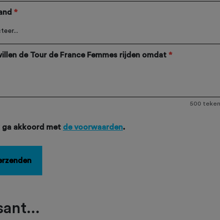
and
*
willen de Tour de France Femmes rijden omdat
*
500
teken
k ga akkoord met
de voorwaarden
.
erzenden
ant...