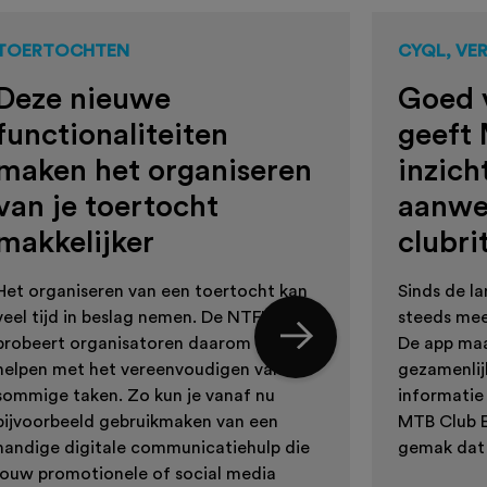
TOERTOCHTEN
CYQL, VE
Deze nieuwe
Goed 
functionaliteiten
geeft
maken het organiseren
inzich
van je toertocht
aanwez
makkelijker
clubri
Het organiseren van een toertocht kan
Sinds de l
veel tijd in beslag nemen. De NTFU
steeds mee
probeert organisatoren daarom te
De app maa
helpen met het vereenvoudigen van
gezamenlij
sommige taken. Zo kun je vanaf nu
informatie
bijvoorbeeld gebruikmaken van een
MTB Club E
handige digitale communicatiehulp die
gemak dat 
jouw promotionele of social media