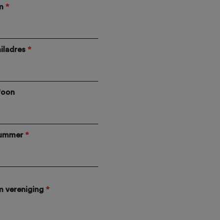
m
*
iladres
*
foon
nummer
*
 vereniging
*