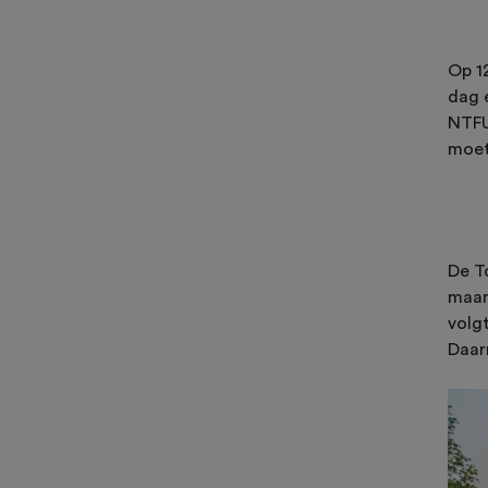
Op 1
dag 
NTFU
moet
De T
maan
volg
Daar