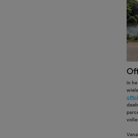
Of
In h
wiel
offi
deel
parco
voll
Vana