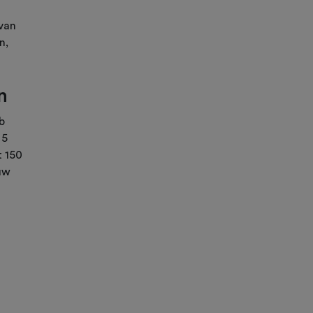
 van
n,
n
b
 5
t 150
ouw