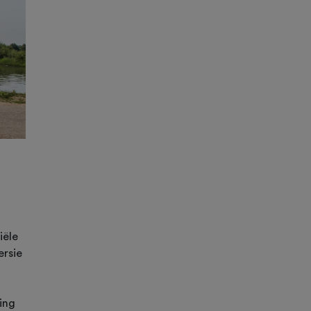
iële
ersie
ing