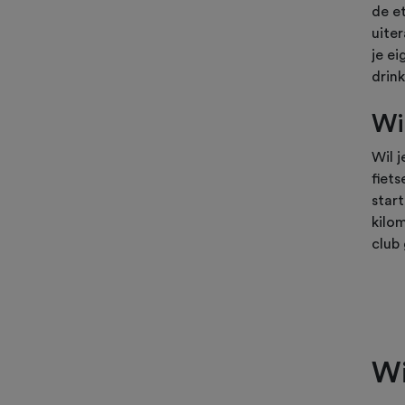
de e
uite
je ei
drink
Wi
Wil 
fiet
star
kilom
club
Wi