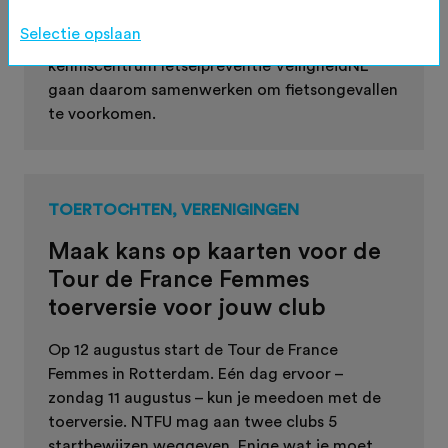
een keerzijde zien. Als het misgaat, is het letsel
Selectie opslaan
vaak ernstig. De NTFU, KNWU en het
kenniscentrum letselpreventie VeiligheidNL
gaan daarom samenwerken om fietsongevallen
te voorkomen.
TOERTOCHTEN, VERENIGINGEN
Maak kans op kaarten voor de
Tour de France Femmes
toerversie voor jouw club
Op 12 augustus start de Tour de France
Femmes in Rotterdam. Eén dag ervoor –
zondag 11 augustus – kun je meedoen met de
toerversie. NTFU mag aan twee clubs 5
startbewijzen weggeven. Enige wat je moet