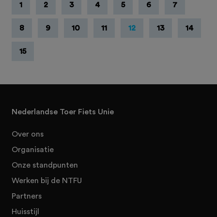
1
2
3
4
5
6
7
8
9
10
11
12
13
14
15
Nederlandse Toer Fiets Unie
Over ons
Organisatie
Onze standpunten
Werken bij de NTFU
Partners
Huisstijl