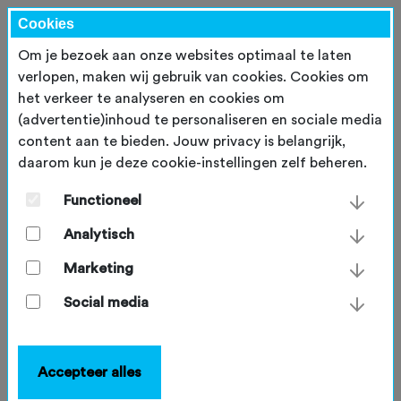
Cookies
Om je bezoek aan onze websites optimaal te laten
verlopen, maken wij gebruik van cookies. Cookies om
het verkeer te analyseren en cookies om
(advertentie)inhoud te personaliseren en sociale media
content aan te bieden. Jouw privacy is belangrijk,
daarom kun je deze cookie-instellingen zelf beheren.
Nieuwsberichten
Functioneel
Analytisch
KENNIS & ONDERZOEK, VEILIGHEID
Marketing
NTFU, KNWU en VeiligheidNL
Social media
bundelen krachten om
fietsongevallen te voorkomen
Accepteer alles
Wielrennen, mountainbiken of gravelbiken is
gezond. Maar de ongevallencijfers laten ook