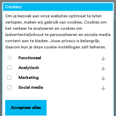
Cookies
Om je bezoek aan onze websites optimaal te laten
verlopen, maken wij gebruik van cookies. Cookies om
het verkeer te analyseren en cookies om
(advertentie)inhoud te personaliseren en sociale media
content aan te bieden. Jouw privacy is belangrijk,
daarom kun je deze cookie-instellingen zelf beheren.
Gedrag van mountainbikers
Functioneel
Het merendeel van de mountainbikers fietst met oog
voor de omgeving. Maar drukte op fietspaden,
Analytisch
onbekendheid met regels en gedragscodes,
Marketing
stereotypering en negatieve beeldvorming geven een
verkeerd beeld. Daarom zet de NTFU zich in voor
Social media
positief en veilig gedrag en maken we ons hard voor
een eerlijke beeldvorming.
Accepteer alles