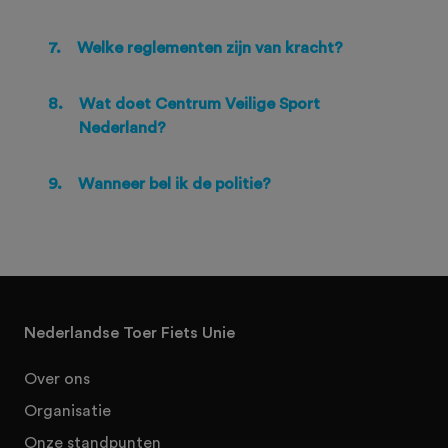
7.
Welke reglementen zijn van kracht?
8.
Wat doet Centrum Veilige Sport
Nederland?
9.
Wanneer bel ik de politie?
Nederlandse Toer Fiets Unie
Over ons
Organisatie
Onze standpunten