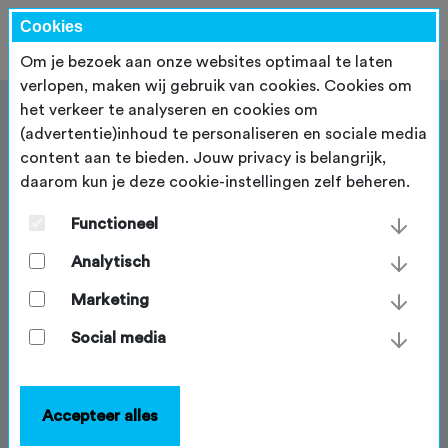
Cookies
Om je bezoek aan onze websites optimaal te laten
verlopen, maken wij gebruik van cookies. Cookies om
het verkeer te analyseren en cookies om
(advertentie)inhoud te personaliseren en sociale media
content aan te bieden. Jouw privacy is belangrijk,
daarom kun je deze cookie-instellingen zelf beheren.
Meldpunt Veilige Sport
Functioneel
De NTFU staat voor een sociaal veilige sport. Is er
tijdens de beoefening van de wielersport of bij jou op
Analytisch
de club iets vervelends gebeurd, of iets wat niet
Marketing
hoort? Dan kan je hier altijd met iemand over praten.
Niet alleen voor jezelf, maar ook om te voorkomen
Social media
dat zoiets mogelijk nog een keer gebeurt. Je kan
bijvoorbeeld terecht bij het bestuur van jouw club of
de vertrouwenscontactpersoon. Maar, je kan ook
Accepteer alles
terecht bij het Meldpunt Veilige Sport van de NTFU.