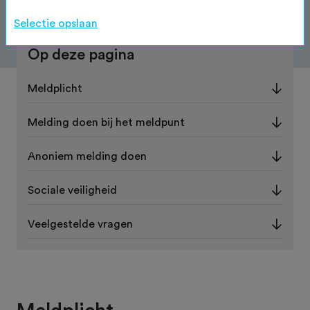
Selectie opslaan
Op deze pagina
Meldplicht
Melding doen bij het meldpunt
Anoniem melding doen
Sociale veiligheid
Veelgestelde vragen