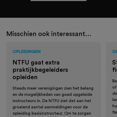
Misschien ook interessant...
OPLEIDINGEN
O
NTFU gaat extra
S
praktijkbegeleiders
f
opleiden
Be
of
Steeds meer verenigingen zien het belang
de
en de mogelijkheden van goed opgeleide
le
instructeurs in. De NTFU ziet dat aan het
hu
groeiend aantal aanmeldingen voor de
fi
opleiding basisinstructeur. Om te zorgen