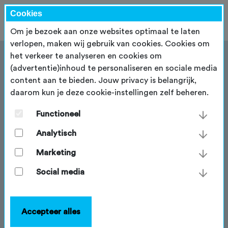
Cookies
Om je bezoek aan onze websites optimaal te laten
verlopen, maken wij gebruik van cookies. Cookies om
het verkeer te analyseren en cookies om
(advertentie)inhoud te personaliseren en sociale media
content aan te bieden. Jouw privacy is belangrijk,
daarom kun je deze cookie-instellingen zelf beheren.
Vaardigheden van wielrenners
Functioneel
De NTFU moedigt veilig en verantwoord wielrennen
aan via de gedragscodes van De Echte Wielrenner.
Analytisch
Ook helpen we wielrenners om beter te worden op de
Marketing
fiets. We besteden aandacht aan de basistechnieken
bij onze Start2Bike-trainingen, leren groepen hoe ze
Social media
veilig en verantwoord deelnemen aan het verkeer en
leiden instructeurs op.
Accepteer alles