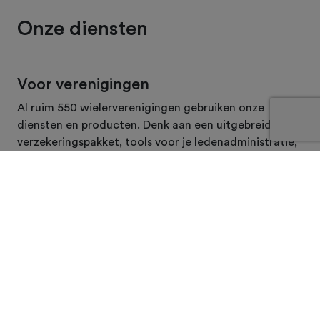
Onze diensten
Voor verenigingen
Al ruim 550 wielerverenigingen gebruiken onze
diensten en producten. Denk aan een uitgebreid
verzekeringspakket, tools voor je ledenadministratie,
een app om je clubritten te plannen en nog veel meer.
Lees meer
Voor toertochten
Toertochten zijn populair. Voor jouw organisatie
komt er heel wat werk op je af. De NTFU helpt je
graag, met onder andere promotie, het eenvoudig
aanvragen van vergunningen en een inschrijfsysteem.