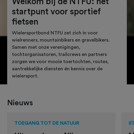
Welkom bij de NTFU: hét
startpunt voor sportief
fietsen
Wielersportbond NTFU zet zich in voor
wielrenners, mountainbikers en gravelbikers.
Samen met onze verenigingen,
tochtorganisatoren, trailcrews en partners
zorgen we voor mooie toertochten, routes,
aantrekkelijke diensten én kennis over de
wielersport.
Nieuws
TOEGANG TOT DE NATUUR
S