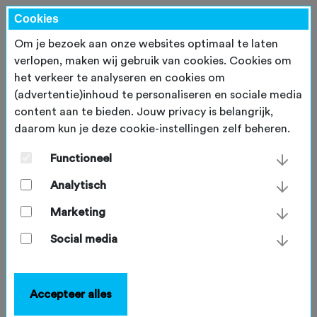
Cookies
Om je bezoek aan onze websites optimaal te laten
verlopen, maken wij gebruik van cookies. Cookies om
het verkeer te analyseren en cookies om
(advertentie)inhoud te personaliseren en sociale media
content aan te bieden. Jouw privacy is belangrijk,
daarom kun je deze cookie-instellingen zelf beheren.
Nieuwsberichten
Functioneel
Analytisch
TOERTOCHTEN
Marketing
Is het te warm voor mijn
Social media
toertocht?
Het gaat dit weekend richting de 38°C, maar
gevoelsmatig ligt de temperatuur veel
Accepteer alles
hoger. Rond de veertig, volgens de hittekracht-