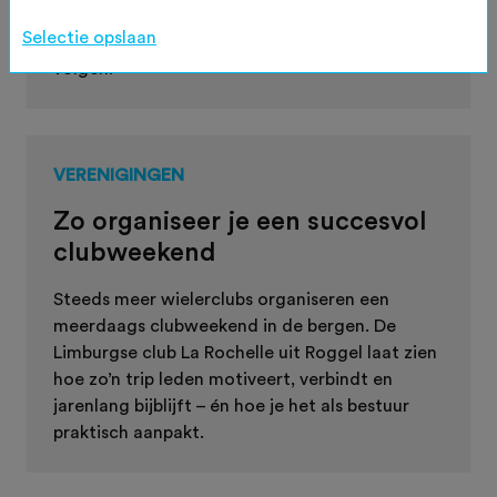
verwachting. De NTFU adviseert de
Selectie opslaan
waarschuwingen en richtlijnen van de KNMI te
volgen.
VERENIGINGEN
Zo organiseer je een succesvol
clubweekend
Steeds meer wielerclubs organiseren een
meerdaags clubweekend in de bergen. De
Limburgse club La Rochelle uit Roggel laat zien
hoe zo’n trip leden motiveert, verbindt en
jarenlang bijblijft – én hoe je het als bestuur
praktisch aanpakt.