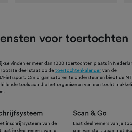
iensten voor toertochten
lijkse vinden er meer dan 1000 toertochten plaats in Nederla
grootste deel staat op de
toertochtenkalender
van de
/Fietssport. Om organisatoren te ondersteunen biedt de N
chillende tools aan die het organiseren van een tocht makkeli
en.
chrijfsysteem
Scan & Go
het inschrijfsysteem van de
Laat deelnemers van je to
 laat je deelnemers van je
snel van start gaan met Sc