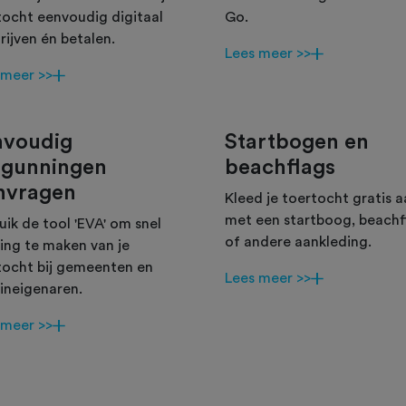
tocht eenvoudig digitaal
Go.
rijven én betalen.
Lees meer >>
 meer >>
nvoudig
Startbogen en
rgunningen
beachflags
nvragen
Kleed je toertocht gratis 
met een startboog, beachf
uik de tool 'EVA' om snel
of andere aankleding.
ing te maken van je
tocht bij gemeenten en
Lees meer >>
eineigenaren.
 meer >>