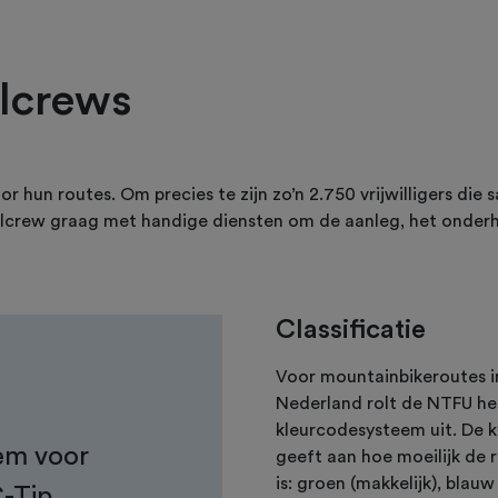
ilcrews
r hun routes. Om precies te zijn zo’n 2.750 vrijwilligers die
ilcrew graag met handige diensten om de aanleg, het onderh
Classificatie
Voor mountainbikeroutes i
Nederland rolt de NTFU he
kleurcodesysteem uit. De k
eem voor
geeft aan hoe moeilijk de 
is: groen (makkelijk), blauw
C-Tip