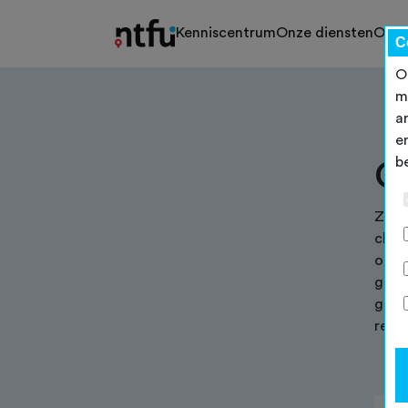
Kenniscentrum
Onze diensten
Ons 
C
O
m
a
e
b
O
Zond
club
onde
grave
graag
reke