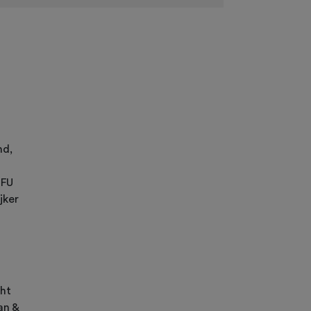
nd,
TFU
jker
cht
an &