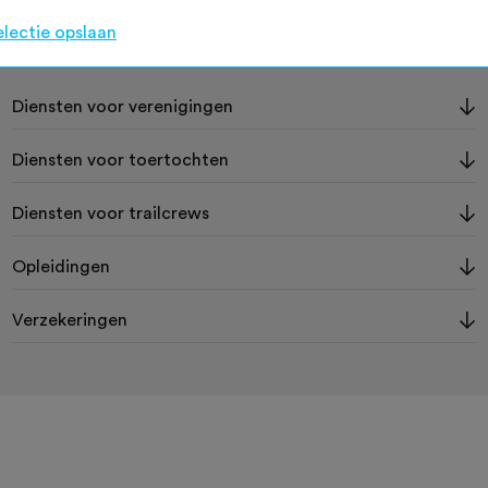
electie opslaan
Op deze pagina
Diensten voor verenigingen
Diensten voor toertochten
Diensten voor trailcrews
Opleidingen
Verzekeringen