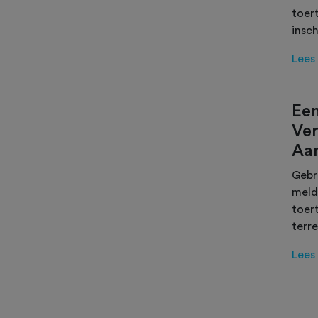
toer
insch
Lees
Ee
Ve
Aa
Gebr
meld
toer
terr
Lees