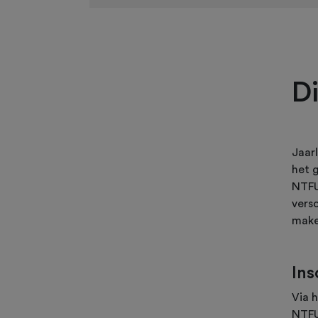
D
Jaar
het 
NTFU
vers
mak
Ins
Via 
NTFU