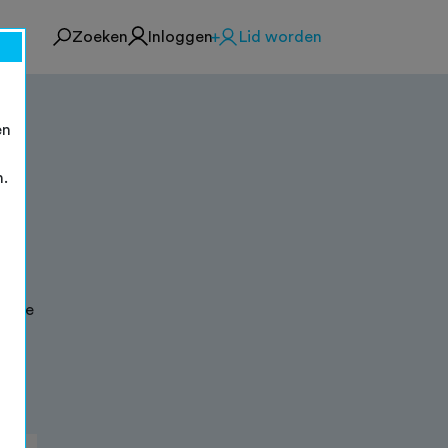
Zoeken
Inloggen
Lid worden
en
n.
én
rom
en je
 kan