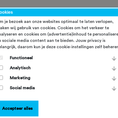
werk
ookies
m je bezoek aan onze websites optimaal te laten verlopen,
aken wij gebruik van cookies. Cookies om het verkeer te
nalyseren en cookies om (advertentie)inhoud te personaliser
n sociale media content aan te bieden. Jouw privacy is
elangrijk, daarom kun je deze cookie-instellingen zelf behere
nze diensten
Functioneel
er wielerverenigingen, tochtorganisatoren en trailcrews gé
Analytisch
ritten, toffe toertochten én mooie mountainbikeroutes. Daa
rsteunt de NTFU hen, zodat wielrenners, mountainbikers en
Marketing
lbikers kunnen blijven fietsen, nu en in de toekomst. We legg
 uit waar je vereniging, tocht of trailcrew precies bij ons op
Social media
nen.
Accepteer alles