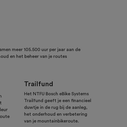
 samen meer 105.500 uur per jaar aan de
oud en het beheer van je routes
Trailfund
Het NTFU Bosch eBike Systems
n
Trailfund geeft je een financieel
t
duwtje in de rug bij de aanleg,
leur
het onderhoud en verbetering
route
van je mountainbikeroute.