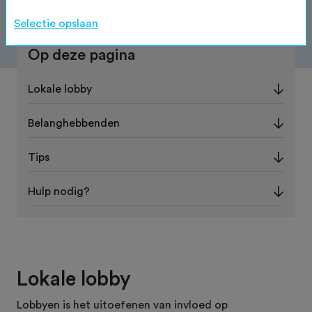
Selectie opslaan
Op deze pagina
Lokale lobby
Belanghebbenden
Tips
Hulp nodig?
Lokale lobby
Lobbyen is het uitoefenen van invloed op