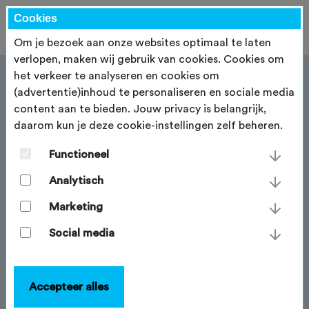
Cookies
Om je bezoek aan onze websites optimaal te laten
verlopen, maken wij gebruik van cookies. Cookies om
het verkeer te analyseren en cookies om
(advertentie)inhoud te personaliseren en sociale media
content aan te bieden. Jouw privacy is belangrijk,
daarom kun je deze cookie-instellingen zelf beheren.
Routes behouden
Functioneel
De routes en paden waar mountainbikers momenteel
kunnen fietsen, is het resultaat van tientallen jaren
Analytisch
van belangenbehartiging door groepen en individuen
Marketing
in het hele land. Deze pagina gaat over de
basisprincipes van belangenbehartiging. Je leest hoe
Social media
je kunt beginnen met lokale lobby, wie je nodig hebt,
waar je belangrijke plannen en besluiten vindt en
praktische tips.
Accepteer alles