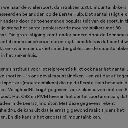
en we naar de wielersport, dan raakten 3.200 mountainbikers
sseerd en belandden op de Eerste Hulp. Dat aantal stijgt elk 
r andere door de toenemende populariteit van de sport. In t
 tijd steeg het aantal geblesseerde mountainbikers met 80
ent. Die grote stijging komt onder andere door de toename 
antal mountainbikers in coronatijd. Inmiddels is dat aantal 
kt en kwamen er ook iets minder geblesseerde mountainbiker
 in het ziekenhuis.
ennisinstituut voor letselpreventie kijkt ook naar het aantal 
we sporten – in ons geval mountainbiken – en zet dat af tege
al sporters (mountainbikers) die op de Eerste Hulp behandeld
en. VeiligheidNL krijgt gegevens van ziekenhuizen met een E
-post. Het CBS en RIVM leveren het aantal sporturen aan, dat
ouden in de Leefstijlmonitor. Met deze gegevens rekent
gheidNL de kans uit dat je ernstig gewond raakt tijdens het
en. En die kans is het grootst bij mountainbiken.