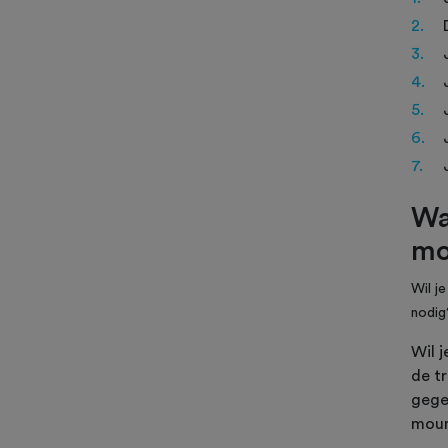
Wa
mo
Wil j
nodig
Wil j
de tr
gege
moun