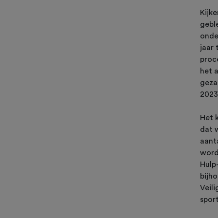
Kijk
geble
onde
jaar
proc
het a
geza
2023
Het k
dat 
aant
word
Hulp
bijh
Veili
sport