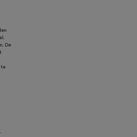
den
al.
n. De
t
 te
r