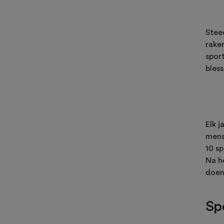
Stee
raken
sport
bles
Elk j
mens
10 sp
Na h
doen
Sp