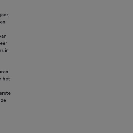
jaar,
ien
van
weer
s in
uren
n het
erste
 ze