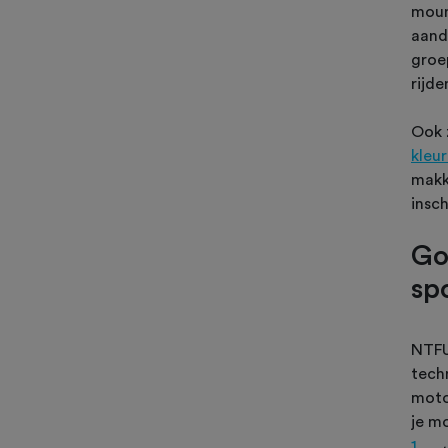
moun
aand
groe
rijde
Ook 
kleu
makk
insch
Go
sp
NTFU
techn
moto
je m