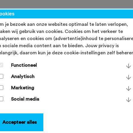
werk
ookies
m je bezoek aan onze websites optimaal te laten verlopen,
aken wij gebruik van cookies. Cookies om het verkeer te
nalyseren en cookies om (advertentie)inhoud te personaliser
n sociale media content aan te bieden. Jouw privacy is
elangrijk, daarom kun je deze cookie-instellingen zelf behere
echniektrainingen helpen
Functioneel
etssportblessures
Analytisch
oorkomen
Marketing
Social media
sdag 11 december 2024
Accepteer alles