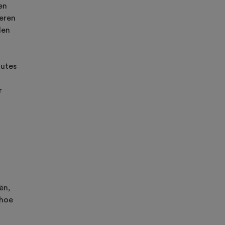
en
leren
den
outes
r
ën,
 hoe