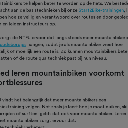
tainbikers te helpen beter te worden op de fiets. We bested
acht aan de basistechnieken bij onze
Start2Bike-trainingen
, 
pen hoe ze veilig en verantwoord over routes en door gebie
n en leiden instructeurs op.
zorgt de NTFU ervoor dat langs steeds meer mountainbiker
rcodebordjes
hangen, zodat je als mountainbiker weet hoe
elijk of moeilijk een route is. Zo kunnen mountainbikers bete
atten of de route qua techniek past bij hun niveau.
ed leren mountainbiken voorkomt
ortblessures
 vindt het belangrijk dat meer mountainbikers een
iektraining volgen. Net zoals je leert hoe je moet duiken, ski
rrijden of surften, geldt dat ook voor mountainbiken. Leren
oet mountainbiken zorgt ervoor dat:
Je techniek verbetert;