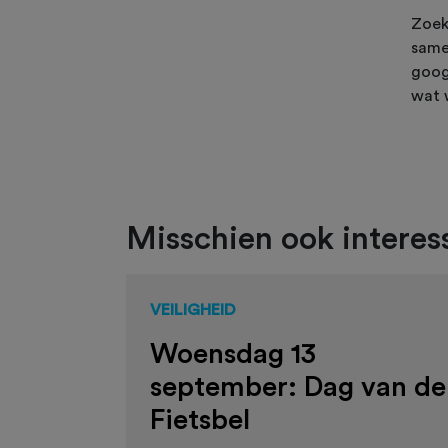
Zoek 
same
goog
wat w
Misschien ook interess
VEILIGHEID
Woensdag 13
september: Dag van de
Fietsbel