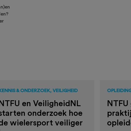
nn)en
den?
er
KENNIS & ONDERZOEK, VEILIGHEID
OPLEIDIN
NTFU en VeiligheidNL
NTFU 
starten onderzoek hoe
prakti
de wielersport veiliger
oplei