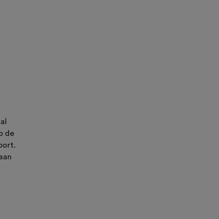
al
p de
port.
gaan