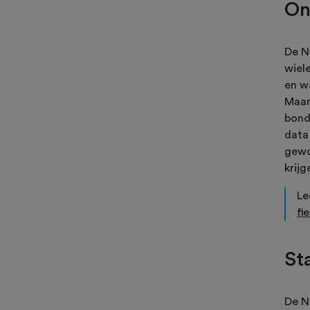
On
De N
wiel
en w
Maar
bond
data
gewo
krij
Le
fi
St
De N