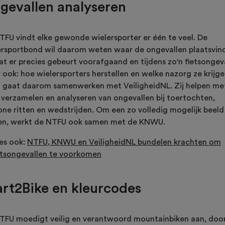
gevallen analyseren
TFU vindt elke gewonde wielersporter er één te veel. De
ersportbond wil daarom weten waar de ongevallen plaatsvin
at er precies gebeurt voorafgaand en tijdens zo'n fietsongev
 ook: hoe wielersporters herstellen en welke nazorg ze krijge
 gaat daarom samenwerken met VeiligheidNL. Zij helpen me
 verzamelen en analyseren van ongevallen bij toertochten,
ne ritten en wedstrijden. Om een zo volledig mogelijk beeld
gen, werkt de NTFU ook samen met de KNWU.
es ook:
NTFU, KNWU en VeiligheidNL bundelen krachten om
etsongevallen te voorkomen
art2Bike en kleurcodes
TFU moedigt veilig en verantwoord mountainbiken aan, doo