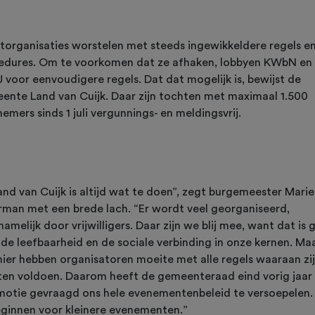
torganisaties worstelen met steeds ingewikkeldere regels e
edures. Om te voorkomen dat ze afhaken, lobbyen KWbN en
 voor eenvoudigere regels. Dat dat mogelijk is, bewijst de
ente Land van Cuijk. Daar zijn tochten met maximaal 1.500
emers sinds 1 juli vergunnings- en meldingsvrij.
and van Cuijk is altijd wat te doen”, zegt burgemeester Mari
man met een brede lach. “Er wordt veel georganiseerd,
amelijk door vrijwilligers. Daar zijn we blij mee, want dat is
 de leefbaarheid en de sociale verbinding in onze kernen. Ma
hier hebben organisatoren moeite met alle regels waaraan zij
en voldoen. Daarom heeft de gemeenteraad eind vorig jaar 
motie gevraagd ons hele evenementenbeleid te versoepelen
eginnen voor kleinere evenementen.”