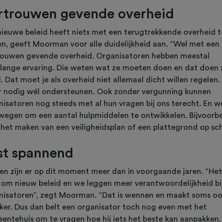
rtrouwen gevende overheid
nieuwe beleid heeft niets met een terugtrekkende overheid t
n, geeft Moorman voor alle duidelijkheid aan. “Wel met een
rouwen gevende overheid. Organisatoren hebben meestal
nlange ervaring. Die weten wat ze moeten doen en dat doen 
 Dat moet je als overheid niet allemaal dicht willen regelen.
 nodig wél ondersteunen. Ook zonder vergunning kunnen
nisatoren nog steeds met al hun vragen bij ons terecht. En w
wegen om een aantal hulpmiddelen te ontwikkelen. Bijvoorb
 het maken van een veiligheidsplan of een plattegrond op sch
st spannend
en zijn er op dit moment meer dan in voorgaande jaren. “Het
 om nieuw beleid en we leggen meer verantwoordelijkheid bi
nisatoren”, zegt Moorman. “Dat is wennen en maakt soms o
ker. Dus dan belt een organisator toch nog even met het
entehuis om te vragen hoe hij iets het beste kan aanpakken.