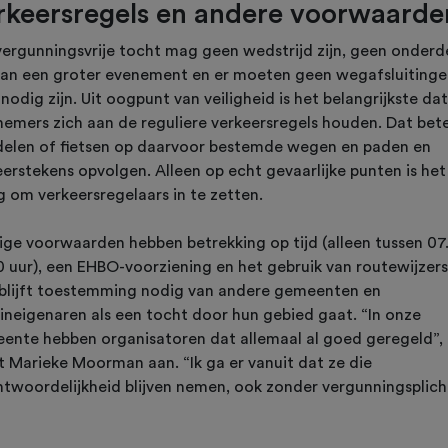
rkeersregels en andere voorwaarde
vergunningsvrije tocht mag geen wedstrijd zijn, geen onderd
 van een groter evenement en er moeten geen wegafsluiting
nodig zijn. Uit oogpunt van veiligheid is het belangrijkste dat
nemers zich aan de reguliere verkeersregels houden. Dat bet
elen of fietsen op daarvoor bestemde wegen en paden en
eerstekens opvolgen. Alleen op echt gevaarlijke punten is he
g om verkeersregelaars in te zetten.
ige voorwaarden hebben betrekking op tijd (alleen tussen 07
0 uur), een EHBO-voorziening en het gebruik van routewijzers
blijft toestemming nodig van andere gemeenten en
eineigenaren als een tocht door hun gebied gaat. “In onze
ente hebben organisatoren dat allemaal al goed geregeld”,
t Marieke Moorman aan. “Ik ga er vanuit dat ze die
ntwoordelijkheid blijven nemen, ook zonder vergunningsplich