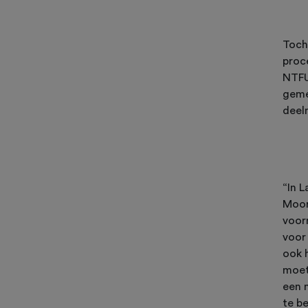
Toch
proc
NTFU
geme
deeln
“In L
Moor
voorn
voor
ook 
moet
een 
te b