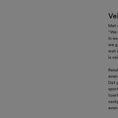
Vei
Met 
“We 
in e
we g
wat 
is ve
Resu
even
Dat 
spor
toer
vastg
even