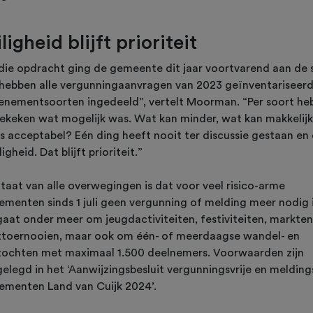
ligheid blijft prioriteit
die opdracht ging de gemeente dit jaar voortvarend aan de s
hebben alle vergunningaanvragen van 2023 geïnventariseerd
venementsoorten ingedeeld”, vertelt Moorman. “Per soort he
ekeken wat mogelijk was. Wat kan minder, wat kan makkelijk
is acceptabel? Eén ding heeft nooit ter discussie gestaan en
iligheid. Dat blijft prioriteit.”
ltaat van alle overwegingen is dat voor veel risico-arme
ementen sinds 1 juli geen vergunning of melding meer nodig i
gaat onder meer om jeugdactiviteiten, festiviteiten, markten
ttoernooien, maar ook om één- of meerdaagse wandel- en
tochten met maximaal 1.500 deelnemers. Voorwaarden zijn
elegd in het ‘Aanwijzingsbesluit vergunningsvrije en meldings
ementen Land van Cuijk 2024’.