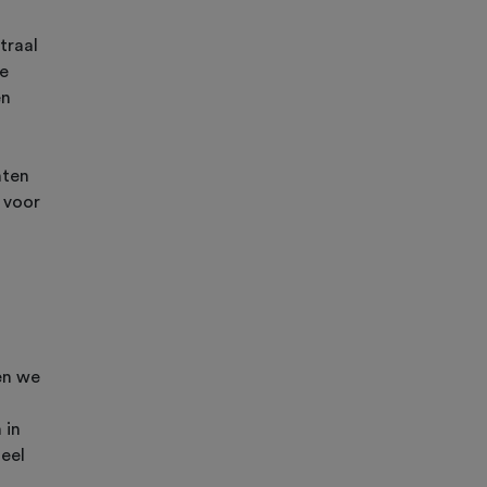
traal
re
en
hten
 voor
en we
 in
heel