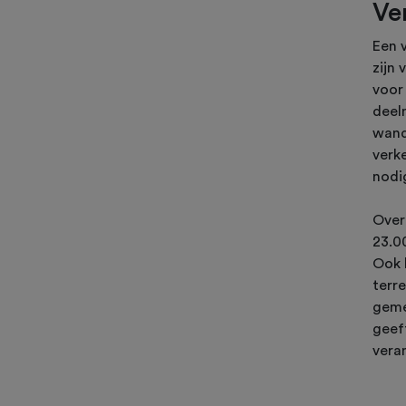
Ve
Een 
zijn
voor 
deel
wand
verk
nodi
Over
23.0
Ook 
terr
geme
geef
vera