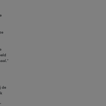
e
ze
e
eeld
aal.”
j de
ok
”