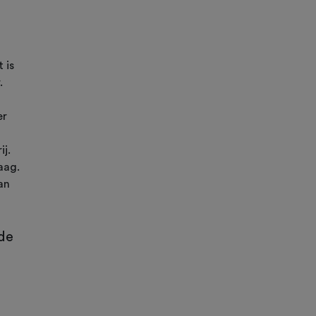
 is
r.
er
ij.
aag.
an
de