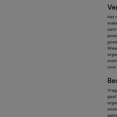
Ve
Het 
make
vert
jare
goed.
Waar
orga
over
voor
Be
Vrag
gaat
orga
onze
geme