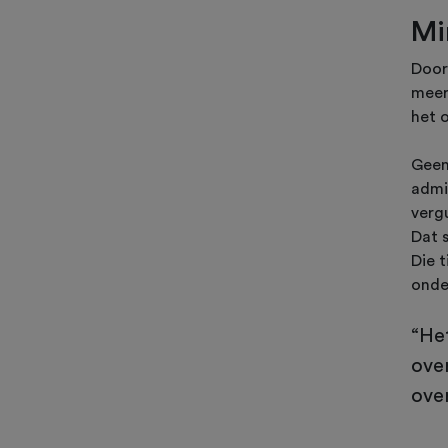
Mi
Door
meer 
het 
Geen
admi
verg
Dat 
Die 
onde
“He
ove
ove