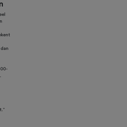
n
eel
en
ekent
t dan
.00-
.
t.”