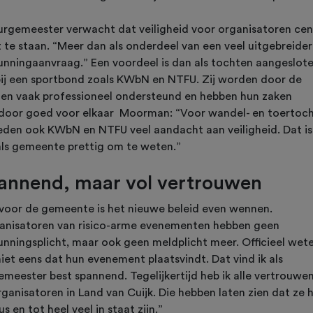
urgemeester verwacht dat veiligheid voor organisatoren cen
 te staan. “Meer dan als onderdeel van een veel uitgebreide
unningaanvraag.” Een voordeel is dan als tochten aangeslot
 bij een sportbond zoals KWbN en NTFU. Zij worden door de
en vaak professioneel ondersteund en hebben hun zaken
door goed voor elkaar Moorman: “Voor wandel- en toertoc
eden ook KWbN en NTFU veel aandacht aan veiligheid. Dat is
als gemeente prettig om te weten.”
annend, maar vol vertrouwen
voor de gemeente is het nieuwe beleid even wennen.
anisatoren van risico-arme evenementen hebben geen
unningsplicht, maar ook geen meldplicht meer. Officieel wet
iet eens dat hun evenement plaatsvindt. Dat vind ik als
emeester best spannend. Tegelijkertijd heb ik alle vertrouwen
ganisatoren in Land van Cuijk. Die hebben laten zien dat ze 
us en tot heel veel in staat zijn.”