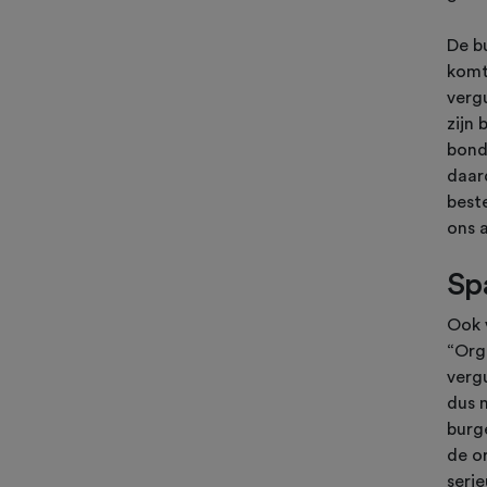
De b
komt
verg
zijn
bond
daar
best
ons 
Sp
Ook 
“Org
verg
dus n
burg
de or
serie