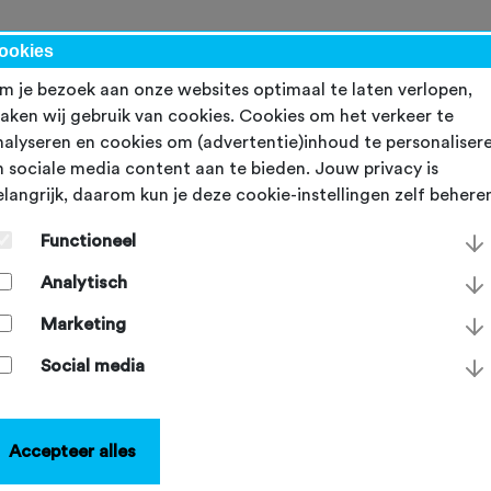
werk
ookies
m je bezoek aan onze websites optimaal te laten verlopen,
aken wij gebruik van cookies. Cookies om het verkeer te
nalyseren en cookies om (advertentie)inhoud te personaliser
n sociale media content aan te bieden. Jouw privacy is
elangrijk, daarom kun je deze cookie-instellingen zelf behere
and van Cuijk maakt
Functioneel
chten tot 1.500
Analytisch
eelnemers vergunningsvri
Marketing
Social media
erdag 28 november 2024
Accepteer alles