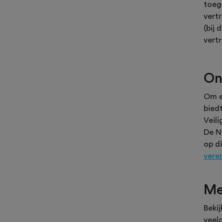
toeg
vert
(bij 
vert
On
Om e
bied
Veili
De N
op d
vere
Me
Beki
veel