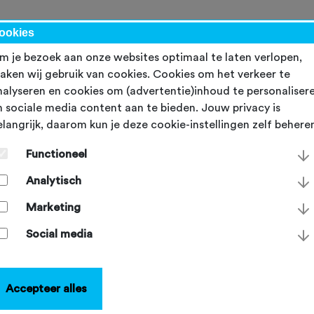
werk
ookies
m je bezoek aan onze websites optimaal te laten verlopen,
aken wij gebruik van cookies. Cookies om het verkeer te
nalyseren en cookies om (advertentie)inhoud te personaliser
n sociale media content aan te bieden. Jouw privacy is
elangrijk, daarom kun je deze cookie-instellingen zelf behere
TFU lanceert Meldpunt
Functioneel
ilige Sport
Analytisch
sdag 2 april 2025
Marketing
Social media
Accepteer alles
TFU zet zich in voor een sociaal veilige sportomgeving en ko