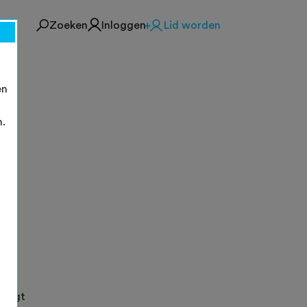
Zoeken
Inloggen
Lid worden
en
n.
ndigt