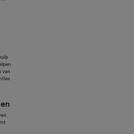
hulp
elpen
k van
nties
nen
van
emt