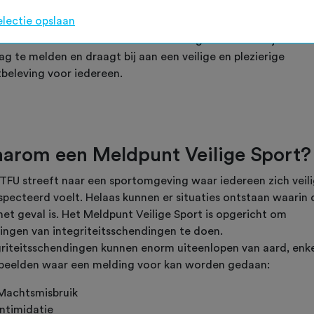
om de lancering van het Meldpunt Veilige Sport aan. Dit
electie opslaan
punt biedt een laagdrempelige manier voor leden, bestuursl
ndere betrokkenen om incidenten van grensoverschrijdend
g te melden en draagt bij aan een veilige en plezierige
tbeleving voor iedereen.
arom een Meldpunt Veilige Sport?
TFU streeft naar een sportomgeving waar iedereen zich veili
specteerd voelt. Helaas kunnen er situaties ontstaan waarin 
het geval is. Het Meldpunt Veilige Sport is opgericht om
ingen van integriteitsschendingen te doen.
griteitsschendingen kunnen enorm uiteenlopen van aard, enk
beelden waar een melding voor kan worden gedaan:
Machtsmisbruik
Intimidatie