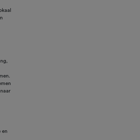
okaal
en
ing,
emen.
nemen
 naar
 en