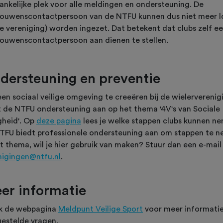
ankelijke plek voor alle meldingen en ondersteuning. De
rouwenscontactpersoon van de NTFU kunnen dus niet meer l
de vereniging) worden ingezet. Dat betekent dat clubs zelf e
rouwenscontactpersoon aan dienen te stellen.
dersteuning en preventie
en sociaal veilige omgeving te creeëren bij de wielerverenig
t de NTFU ondersteuning aan op het thema '4V's van Sociale
gheid'. Op
deze pagina
lees je welke stappen clubs kunnen n
TFU biedt professionele ondersteuning aan om stappen te 
it thema, wil je hier gebruik van maken? Stuur dan een e-mail
nigingen@ntfu.nl
.
er informatie
jk de webpagina
Meldpunt Veilige Sport
voor meer informatie
gestelde vragen.