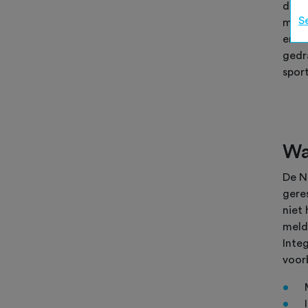
daar
S
meld
en a
gedra
spor
Wa
De N
gere
niet 
meld
Inte
voor