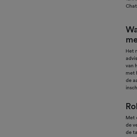
Chat
Wa
me
Het 
advi
van 
met 
de a
insc
Ro
Met 
de v
de t