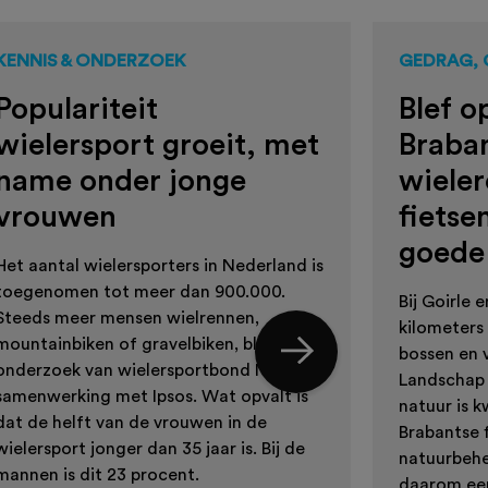
KENNIS & ONDERZOEK
GEDRAG, 
Populariteit
Blef o
wielersport groeit, met
Braba
name onder jonge
wieler
vrouwen
fietse
goede
Het aantal wielersporters in Nederland is
toegenomen tot meer dan 900.000.
Bij Goirle 
Steeds meer mensen wielrennen,
kilometers 
mountainbiken of gravelbiken, blijkt uit
bossen en 
onderzoek van wielersportbond NTFU in
Landschap 
samenwerking met Ipsos. Wat opvalt is
natuur is k
dat de helft van de vrouwen in de
Brabantse f
wielersport jonger dan 35 jaar is. Bij de
natuurbehe
mannen is dit 23 procent.
daarom een