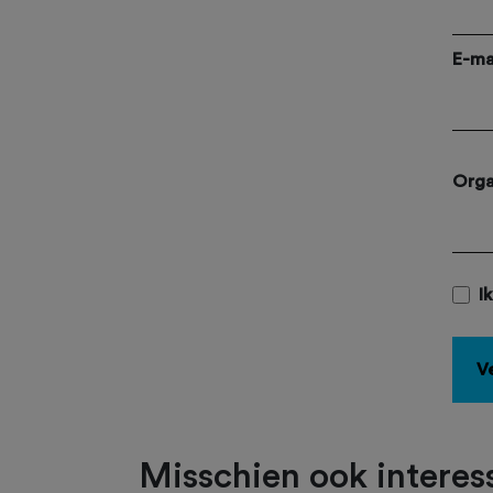
E-ma
Orga
I
V
Misschien ook interess