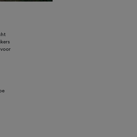
cht
ikers
 voor
oe