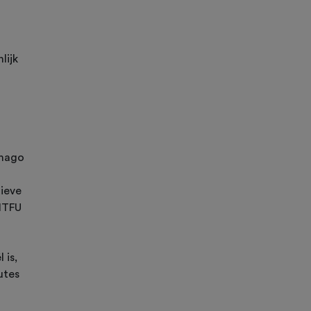
lijk
imago
tieve
 NTFU
 is,
utes