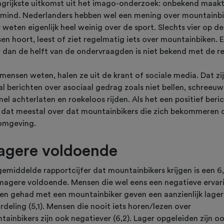
ngrijkste uitkomst uit het imago-onderzoek: onbekend maak
mind. Nederlanders hebben wel een mening over mountainbi
weten eigenlijk heel weinig over de sport. Slechts vier op de
en hoort, leest of ziet regelmatig iets over mountainbiken. 
 dan de helft van de ondervraagden is niet bekend met de re
mensen weten, halen ze uit de krant of sociale media. Dat zi
al berichten over asociaal gedrag zoals niet bellen, schreeuw
l achterlaten en roekeloos rijden. Als het een positief berich
 dat meestal over dat mountainbikers die zich bekommeren
omgeving.
gere voldoende
gemiddelde rapportcijfer dat mountainbikers krijgen is een 6,
magere voldoende. Mensen die wel eens een negatieve ervar
en gehad met een mountainbiker geven een aanzienlijk lage
deling (5,1). Mensen die nooit iets horen/lezen over
ainbikers zijn ook negatiever (6,2). Lager opgeleiden zijn o