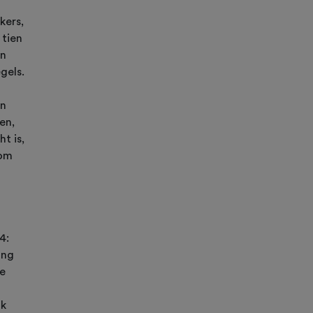
t
kers,
 tien
En
gels.
jn
en,
t is,
 om
4:
ing
re
ok