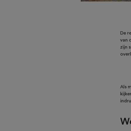
De r
van 
zijn 
overl
Als 
kijk
indr
We