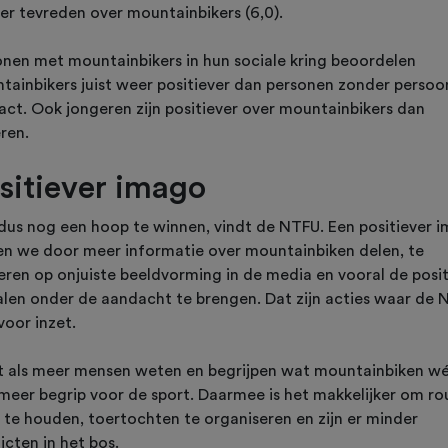
er tevreden over mountainbikers (6,0).
onen met mountainbikers in hun sociale kring beoordelen
tainbikers juist weer positiever dan personen zonder persoon
act. Ook jongeren zijn positiever over mountainbikers dan
ren.
sitiever imago
s dus nog een hoop te winnen, vindt de NTFU. Een positiever 
gen we door meer informatie over mountainbiken delen, te
eren op onjuiste beeldvorming in de media en vooral de posi
alen onder de aandacht te brengen. Dat zijn acties waar de
voor inzet.
 als meer mensen weten en begrijpen wat mountainbiken wél
r meer begrip voor de sport. Daarmee is het makkelijker om ro
 te houden, toertochten te organiseren en zijn er minder
icten in het bos.