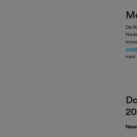
Me
De N
Nede
moun
onde
naar 
Do
20
Naa