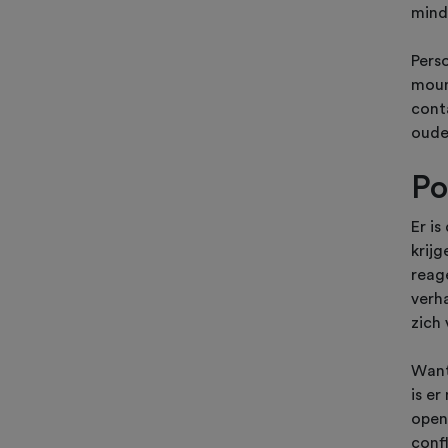
mind
Pers
moun
cont
oude
Po
Er i
krij
reag
verh
zich 
Want
is e
open
confl