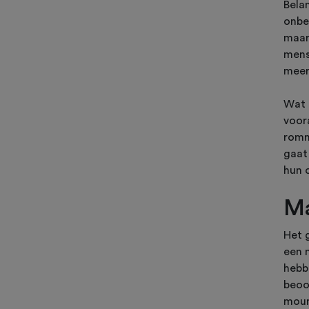
Bela
onbe
maar 
mens
meer
Wat 
voor
romme
gaat
hun 
Ma
Het 
een 
hebb
beoor
mount