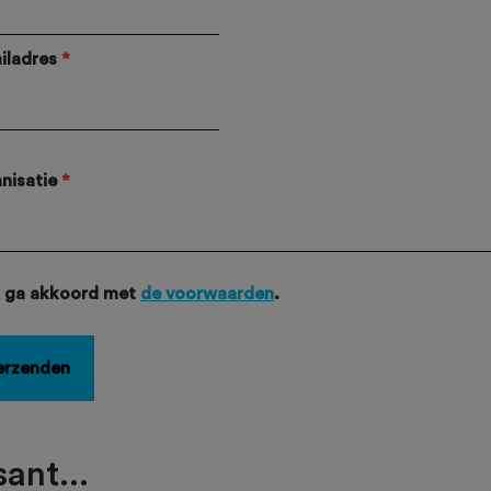
iladres
*
nisatie
*
k ga akkoord met
de voorwaarden
.
erzenden
ant...