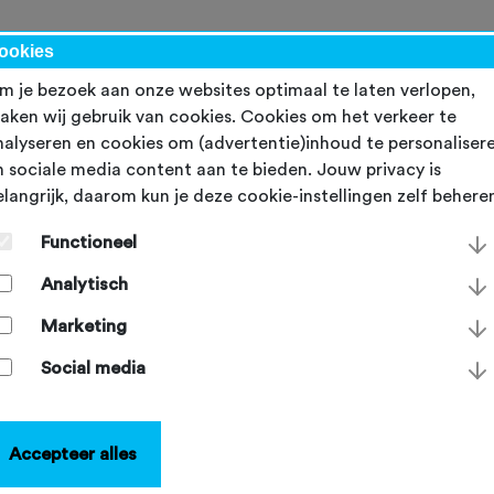
werk
ookies
m je bezoek aan onze websites optimaal te laten verlopen,
aken wij gebruik van cookies. Cookies om het verkeer te
nalyseren en cookies om (advertentie)inhoud te personaliser
n sociale media content aan te bieden. Jouw privacy is
elangrijk, daarom kun je deze cookie-instellingen zelf behere
oe kijkt Nederland naar
Functioneel
ountainbiken: de
Analytisch
esultaten van het imago-
Marketing
nderzoek
Social media
dag 10 maart 2025
Accepteer alles