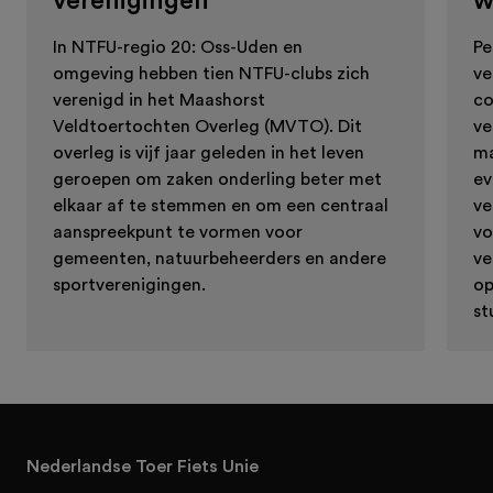
verenigingen
w
In NTFU-regio 20: Oss-Uden en
Pe
omgeving hebben tien NTFU-clubs zich
ve
verenigd in het Maashorst
co
Veldtoertochten Overleg (MVTO). Dit
ve
overleg is vijf jaar geleden in het leven
ma
geroepen om zaken onderling beter met
ev
elkaar af te stemmen en om een centraal
ve
aanspreekpunt te vormen voor
vo
gemeenten, natuurbeheerders en andere
ve
sportverenigingen.
op
st
Nederlandse Toer Fiets Unie