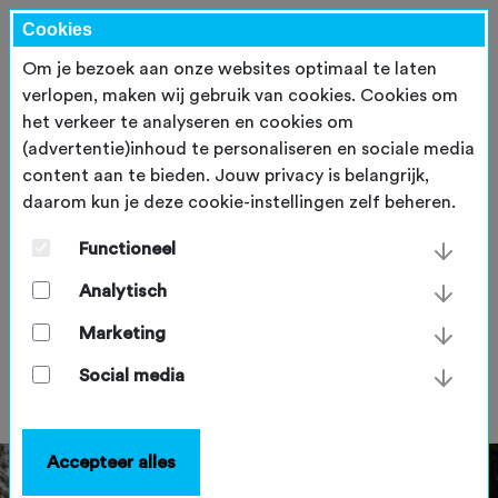
Cookies
Om je bezoek aan onze websites optimaal te laten
verlopen, maken wij gebruik van cookies. Cookies om
het verkeer te analyseren en cookies om
(advertentie)inhoud te personaliseren en sociale media
content aan te bieden. Jouw privacy is belangrijk,
daarom kun je deze cookie-instellingen zelf beheren.
Goed voorbeeld: Instructeurs
opleiden met financiële
Functioneel
ondersteuning vanuit het
Analytisch
Sportakkoord
Marketing
dinsdag 14 december 2021
Social media
Accepteer alles