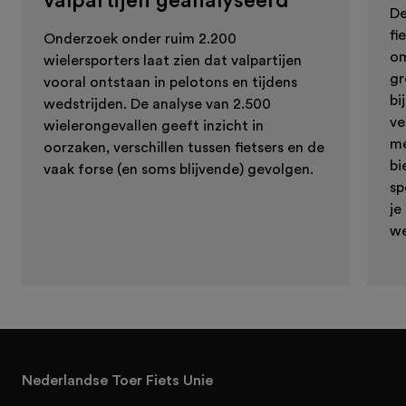
valpartijen geanalyseerd
De
fi
Onderzoek onder ruim 2.200
om
wielersporters laat zien dat valpartijen
gr
vooral ontstaan in pelotons en tijdens
bi
wedstrijden. De analyse van 2.500
ve
wielerongevallen geeft inzicht in
me
oorzaken, verschillen tussen fietsers en de
bi
vaak forse (en soms blijvende) gevolgen.
sp
je
we
Nederlandse Toer Fiets Unie