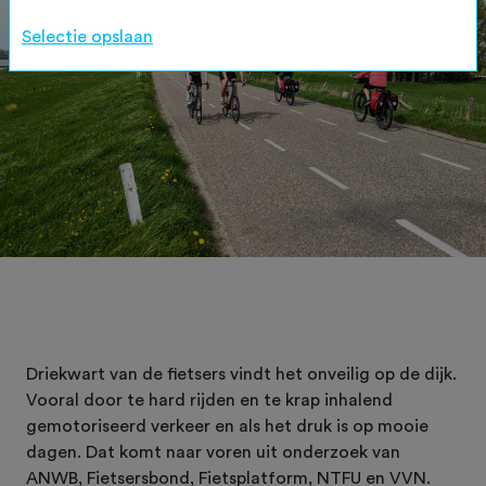
Selectie opslaan
Driekwart van de fietsers vindt het onveilig op de dijk.
Vooral door te hard rijden en te krap inhalend
gemotoriseerd verkeer en als het druk is op mooie
dagen. Dat komt naar voren uit onderzoek van
ANWB, Fietsersbond, Fietsplatform, NTFU en VVN.