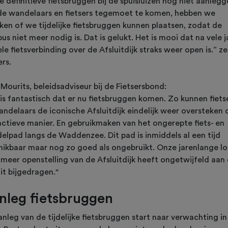
 definitieve fietsbruggen bij de spuisluizen nog niet aanlegg
e wandelaars en fietsers tegemoet te komen, hebben we
ken of we tijdelijke fietsbruggen kunnen plaatsen, zodat de
bus niet meer nodig is. Dat is gelukt. Het is mooi dat na vele 
le fietsverbinding over de Afsluitdijk straks weer open is.” z
rs.
Mourits, beleidsadviseur bij de Fietsersbond:
is fantastisch dat er nu fietsbruggen komen. Zo kunnen fiets
andelaars de iconische Afsluitdijk eindelijk weer oversteken 
actieve manier. En gebruikmaken van het ongerepte fiets- en
elpad langs de Waddenzee. Dit pad is inmiddels al een tijd
hikbaar maar nog zo goed als ongebruikt. Onze jarenlange l
 meer openstelling van de Afsluitdijk heeft ongetwijfeld aan 
it bijgedragen."
nleg fietsbruggen
nleg van de tijdelijke fietsbruggen start naar verwachting in