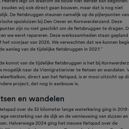
. Peeters legt uit waarom de bouw niet eerder kan beginnen:
st zouden wij ook direct gaan bouwen, maar dat is nog niet
lijk. De fietsbruggen steunen namelijk op de pijlerpunten va
orische spuisluizen bij Den Oever en Kornwerderzand. Deze
rpunten zijn nu niet geschikt om de fietsbruggen te dragen. D
en we eerst repareren. Deze werkzaamheden staan gepland
f het voorjaar van 2026. We verwachten dat we kunnen beg
e aanleg van de tijdelijke fietsbruggen in 2027.”
de komst van de tijdelijke fietsbruggen is het bij Kornwerder
s mogelijk naar de Vismigratierivier te fietsen en wandelen. 
eleefbalkon, direct aan het fietspad, is er mooi uitzicht op di
ondere project, dat nog in aanbouw is.
etsen en wandelen
fietspad over de 32 kilometer lange waterkering ging in 2019 
ege versterking van de dijk en de vernieuwing van sluizen en
en. Halverwege 2024 ging het nieuwe fietspad over de