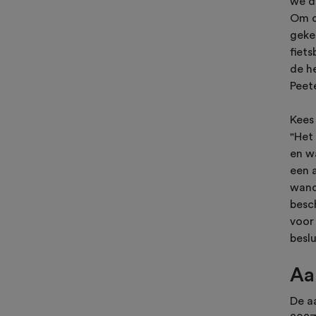
we de
Om d
geke
fiets
de he
Peete
Kees 
"Het 
en w
een 
wand
besc
voor
beslu
Aa
De aa