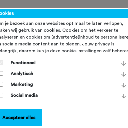
werk
ookies
m je bezoek aan onze websites optimaal te laten verlopen,
aken wij gebruik van cookies. Cookies om het verkeer te
nalyseren en cookies om (advertentie)inhoud te personaliser
n sociale media content aan te bieden. Jouw privacy is
elangrijk, daarom kun je deze cookie-instellingen zelf behere
 2027 weer fietsen over 
Functioneel
le Afsluitdijk
Analytisch
sdag 14 januari 2026
Marketing
Social media
Accepteer alles