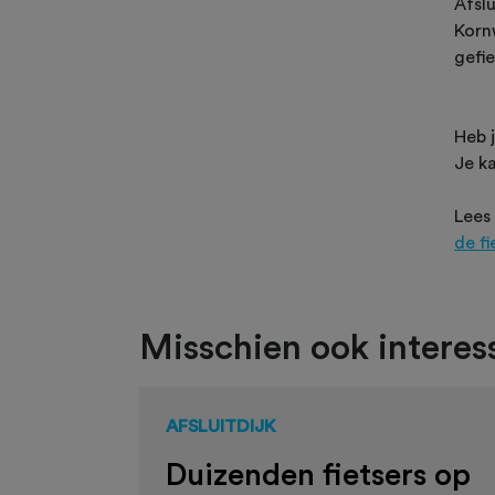
Afsl
Korn
gefi
Heb j
Je ka
Lees
de fi
Misschien ook interess
AFSLUITDIJK
Duizenden fietsers op