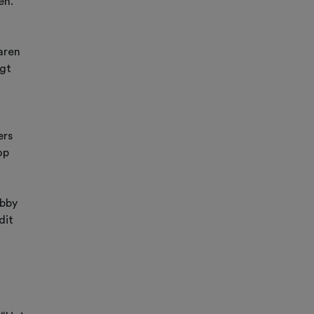
en.
jaren
egt
ers
op
obby
dit