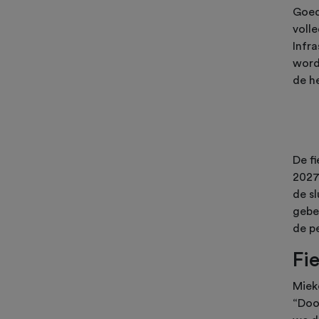
Goed
volle
Infr
worde
de h
De fi
2027
de s
gebeu
de p
Fi
Miek
“Doo