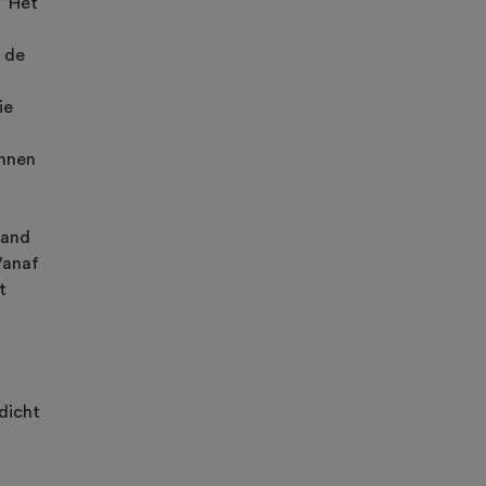
 “Het
n de
ie
innen
zand
Vanaf
t
dicht