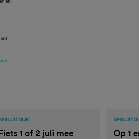
er en
kan!
 van
AFSLUITDIJK
AFSLUITDI
Fiets 1 of 2 juli mee
Op 1 e