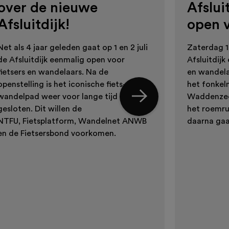
over de nieuwe
Afslui
Afsluitdijk!
open v
Net als 4 jaar geleden gaat op 1 en 2 juli
Zaterdag 1
de Afsluitdijk eenmalig open voor
Afsluitdijk
fietsers en wandelaars. Na de
en wandela
openstelling is het iconische fiets- en
het fonkel
wandelpad weer voor lange tijd
Waddenzee
gesloten. Dit willen de
het roemru
NTFU, Fietsplatform, Wandelnet ANWB
daarna gaat
en de Fietsersbond voorkomen.