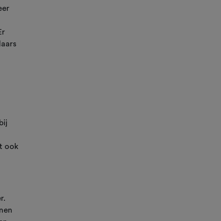
eer
Er
laars
ij
nt ook
r.
nnen