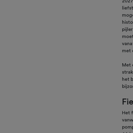
2027
lief
moge
hist
pijle
moet
vana
met d
Met 
strak
het b
bijz
Fi
Het 
vanw
pomp