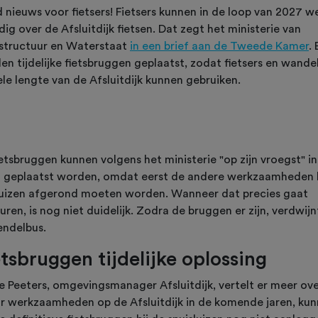
 nieuws voor fietsers! Fietsers kunnen in de loop van 2027 w
dig over de Afsluitdijk fietsen. Dat zegt het ministerie van
astructuur en Waterstaat
in een brief aan de Tweede Kamer
. 
n tijdelijke fietsbruggen geplaatst, zodat fietsers en wande
ele lengte van de Afsluitdijk kunnen gebruiken.
etsbruggen kunnen volgens het ministerie "op zijn vroegst" in
 geplaatst worden, omdat eerst de andere werkzaamheden b
luizen afgerond moeten worden. Wanneer dat precies gaat
ren, is nog niet duidelijk. Zodra de bruggen er zijn, verdwij
endelbus.
etsbruggen tijdelijke oplossing
e Peeters, omgevingsmanager Afsluitdijk, vertelt er meer ove
r werkzaamheden op de Afsluitdijk in de komende jaren, ku