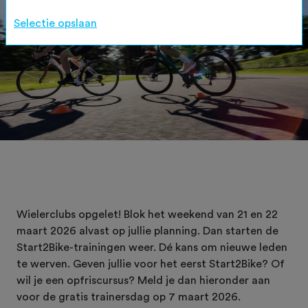
Selectie opslaan
Wielerclubs opgelet! Blok het weekend van 21 en 22
maart 2026 alvast op jullie planning. Dan starten de
Start2Bike-trainingen weer. Dé kans om nieuwe leden
te werven. Geven jullie voor het eerst Start2Bike? Of
wil je een opfriscursus? Meld je dan hieronder aan
voor de gratis trainersdag op 7 maart 2026.