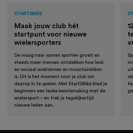
START2BIKE
S
Maak jouw club hét
1
startpunt voor nieuwe
t
wielersporters
v
De vraag naar samen sporten groeit en
Sp
steeds meer mensen ontdekken hoe leuk
mo
en sociaal wielrennen en mountainbiken
ui
is. Dit is het moment voor je club om
ok
daarop in te spelen. Met Start2Bike bied je
te
beginners een leuke kennismaking met de
ge
wielersport – en trek je tegelijkertijd
nieuwe leden aan.