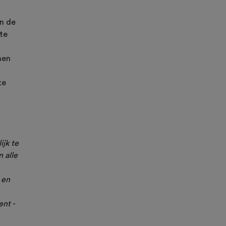
an de
 te
men
m
te
ijk te
 alle
 en
nt -