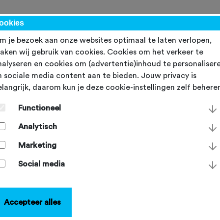
werk
ookies
m je bezoek aan onze websites optimaal te laten verlopen,
aken wij gebruik van cookies. Cookies om het verkeer te
nalyseren en cookies om (advertentie)inhoud te personaliser
n sociale media content aan te bieden. Jouw privacy is
elangrijk, daarom kun je deze cookie-instellingen zelf behere
uchtrecht NTFU voor led
Functioneel
 vrijwilligers
Analytisch
sdag 19 juli 2023
Marketing
Social media
Accepteer alles
 gebeuren er dingen op de sportvereniging die niet door de
el kunnen. Wangedrag op de vereniging of bij een toertocht