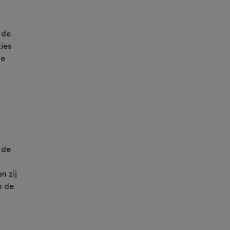
 de
ies
he
 de
n zij
n de