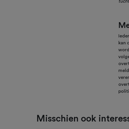
tuch
Me
Iede
kan 
word
volg
over
meld
vere
overt
polit
Misschien ook interess