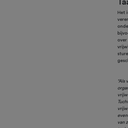
Ta
Het i
veren
onde
bijv
over 
vrijw
stur
gesc
“Als 
organ
vrij
Tucht
vrijw
even
van z