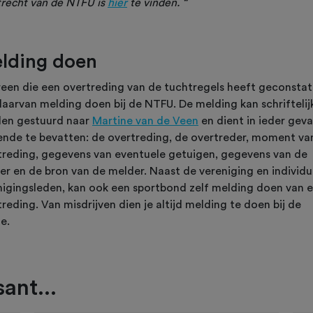
trecht van de NTFU is
hier
te vinden. “
lding doen
reen die een overtreding van de tuchtregels heeft geconstat
daarvan melding doen bij de NTFU. De melding kan schriftelijk
en gestuurd naar
Martine van de Veen
en dient in ieder geva
ende te bevatten: de overtreding, de overtreder, moment va
treding, gegevens van eventuele getuigen, gegevens van de
er en de bron van de melder. Naast de vereniging en individu
nigingsleden, kan ook een sportbond zelf melding doen van 
reding. Van misdrijven dien je altijd melding te doen bij de
ie.
ant...