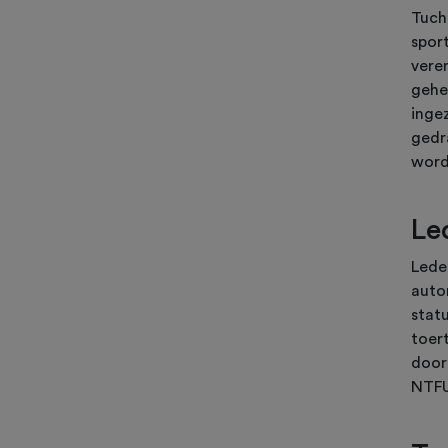
Tuch
sport
vere
gehe
ingez
gedr
word
Le
Leden
auto
statu
toert
door
NTF