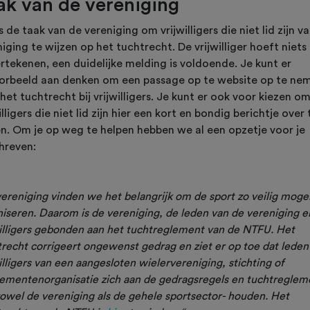
ak van de vereniging
s de taak van de vereniging om vrijwilligers die niet lid zijn v
iging te wijzen op het tuchtrecht. De vrijwilliger hoeft niets
rtekenen, een duidelijke melding is voldoende. Je kunt er
oorbeeld aan denken om een passage op te website op te ne
het tuchtrecht bij vrijwilligers. Je kunt er ook voor kiezen o
illigers die niet lid zijn hier een kort en bondig berichtje over 
en. Om je op weg te helpen hebben we al een opzetje voor je
hreven:
vereniging vinden we het belangrijk om de sport zo veilig mogel
iseren. Daarom is de vereniging, de leden van de vereniging en
willigers gebonden aan het tuchtreglement van de NTFU. Het
recht corrigeert ongewenst gedrag en ziet er op toe dat leden
illigers van een aangesloten wielervereniging, stichting of
ementenorganisatie zich aan de gedragsregels en tuchtregleme
owel de vereniging als de gehele sportsector- houden. Het