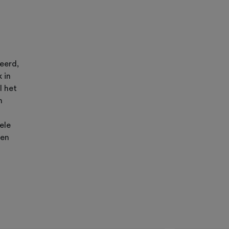
eerd,
 in
l het
n
ele
een