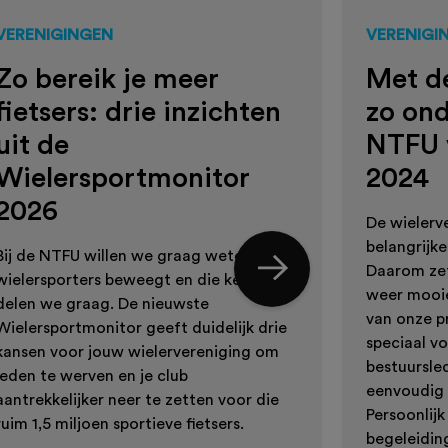
VERENIGINGEN
VERENIGI
Zo bereik je meer
Met de
fietsers: drie inzichten
zo on
uit de
NTFU 
Wielersportmonitor
2024
2026
De wielerve
belangrijke
Bij de NTFU willen we graag weten wat
Daarom zet
wielersporters beweegt en die kennis
weer mooie
delen we graag. De nieuwste
van onze p
Wielersportmonitor geeft duidelijk drie
speciaal vo
kansen voor jouw wielervereniging om
bestuursled
leden te werven en je club
eenvoudig 
aantrekkelijker neer te zetten voor die
Persoonlij
ruim 1,5 miljoen sportieve fietsers.
begeleiding