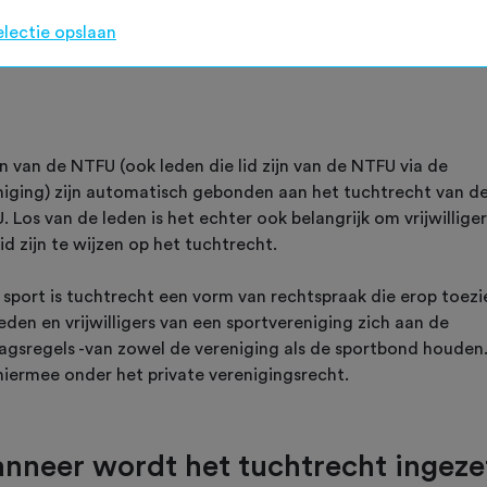
t uiteraard aangepakt te worden. In de sportsector bestaat
electie opslaan
om het zogenaamde ‘Tuchtrecht’.
n van de NTFU (ook leden die lid zijn van de NTFU via de
niging) zijn automatisch gebonden aan het tuchtrecht van d
 Los van de leden is het echter ook belangrijk om vrijwilliger
lid zijn te wijzen op het tuchtrecht.
e sport is tuchtrecht een vorm van rechtspraak die erop toezi
eden en vrijwilligers van een sportvereniging zich aan de
agsregels -van zowel de vereniging als de sportbond houden
 hiermee onder het private verenigingsrecht.
nneer wordt het tuchtrecht ingeze