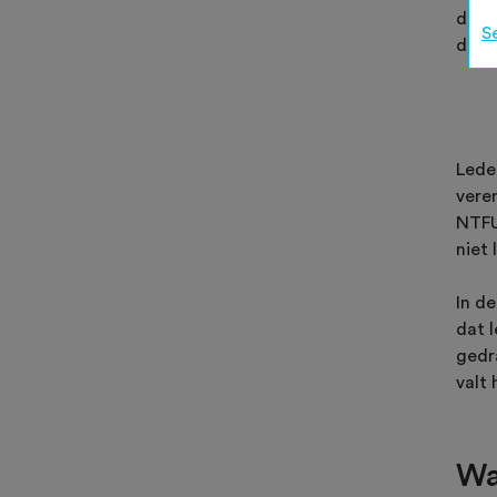
dien
S
daar
Lede
vere
NTFU.
niet 
In d
dat l
gedr
valt
Wa