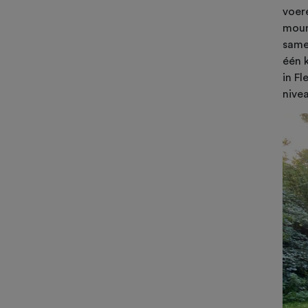
voer
moun
same
één 
in Fl
nive