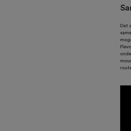
Sa
Dat 
same
moge
Flev
onde
moun
rout