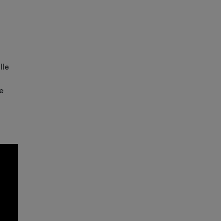
lle
e