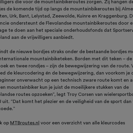
willigers die voor de mountainbikeroutes zorgen. Zij hangen d
jes de komende tijd op langs de mountainbikeroutes bij Alme
ten, Urk, Bant, Lelystad, Zeewolde, Kuinre en Kraggenburg. 
incie ondersteunt de Flevolandse mountainbikeroutes door 
rage te doen aan het speciale onderhoudsfonds dat Sportser
land aan de vrijwilligers aanbiedt.
vindt de nieuwe bordjes straks onder de bestaande bordjes m
internationale mountainbiketeken. Borden met dit teken – de
hoek en twee rondjes – zijn de bewegwijzering van de route. 
oed de kleurcodering én de bewegwijzering, dan voorkom je d
beginner onverwacht op een technisch zware route komt en a
en mountainbiker kun je juist de moeilijkere stukken van de
olandse routes opzoeken”, legt Troy Corsen van wielersport
 uit. “Dat komt het plezier en de veiligheid van de sport dan
goede.”
jk op
MTBroutes.nl
voor een overzicht van alle kleurcodes