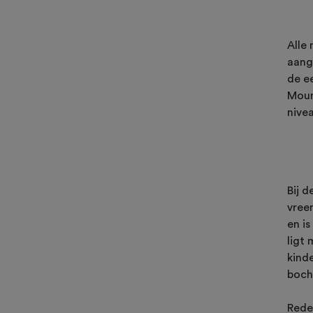
Alle
aange
de ee
Moun
nive
Bij 
vree
en is
ligt
kinde
boch
Rede