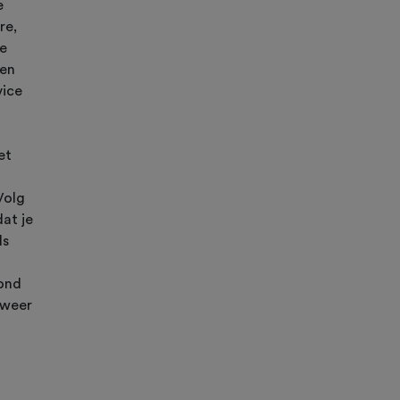
e
re,
De
een
vice
et
Volg
at je
ls
bond
 weer