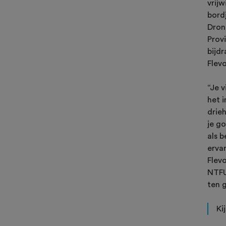
vrij
bord
Dron
Prov
bijd
Flevo
“Je 
het 
drie
je g
als 
ervar
Flev
NTFU
ten 
Ki