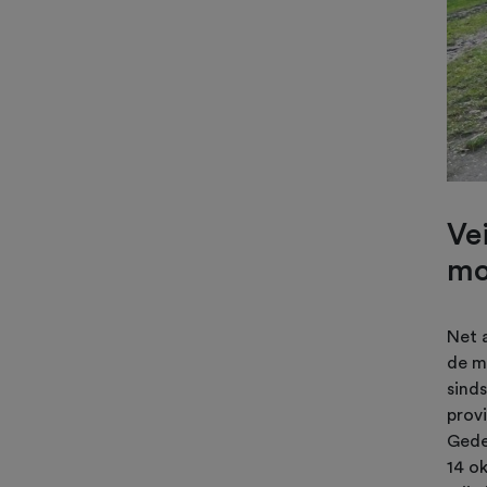
Ve
mo
Net 
de m
sinds
provi
Gede
14 ok