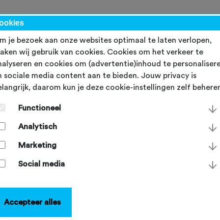
werk
ookies
m je bezoek aan onze websites optimaal te laten verlopen,
aken wij gebruik van cookies. Cookies om het verkeer te
nalyseren en cookies om (advertentie)inhoud te personaliser
n sociale media content aan te bieden. Jouw privacy is
elangrijk, daarom kun je deze cookie-instellingen zelf behere
evoland kleurt alle
Functioneel
ountainbikeroutes in één
Analytisch
er veilig
Marketing
Social media
rdag 14 oktober 2023
Accepteer alles