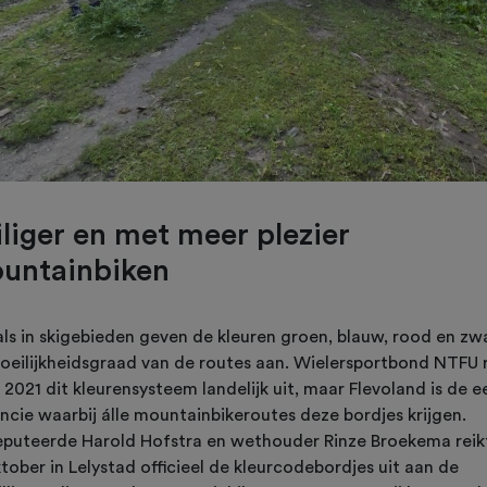
iliger en met meer plezier
untainbiken
als in skigebieden geven de kleuren groen, blauw, rood en zw
oeilijkheidsgraad van de routes aan. Wielersportbond NTFU r
 2021 dit kleurensysteem landelijk uit, maar Flevoland is de e
ncie waarbij álle mountainbikeroutes deze bordjes krijgen.
puteerde Harold Hofstra en wethouder Rinze Broekema reik
tober in Lelystad officieel de kleurcodebordjes uit aan de