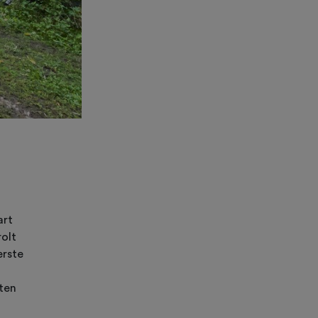
art
olt
erste
ten