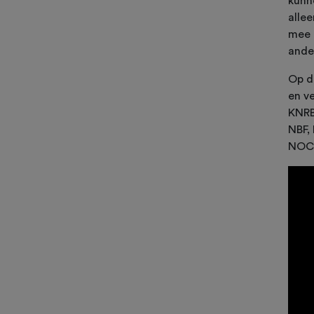
kunn
alle
mee 
ande
Op d
en v
KNRB
NBF,
NOC