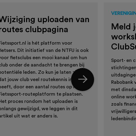
VERENIGI
Wijziging uploaden van
Meld j
routes clubpagina
works
Fietssport.nl is hét platform voor
ClubS
fietsers. Dit initiatief van de NTFU is ook
voor fietsclubs een mooi kanaal om hun
Sport- en c
club onder de aandacht te brengen bij
stichtingen
potentiële leden. Zo kun je laten zien
uitdaginge
dat jouw club veel routekennis in huis
Rabobank v
heeft, door een aantal routes op het
met dinsda
Fietssport-routeplatform te plaatsen.
online wor
Het proces rondom het uploaden is
zoals finan
onlangs gewijzigd, we leggen in dit
vrijwillig
artikel uit wat er anders is.
ledenbindi