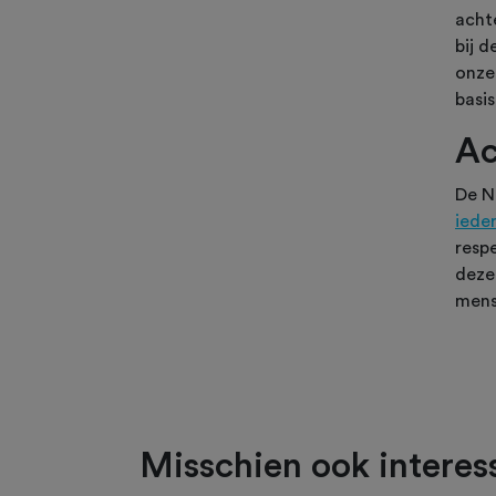
acht
bij 
onze
basis
Ac
De N
iede
resp
deze
mense
Misschien ook interess