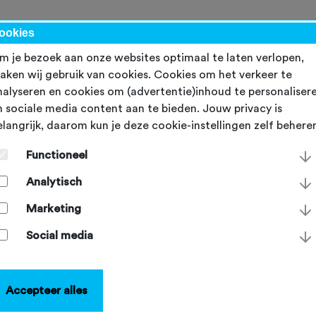
werk
ookies
m je bezoek aan onze websites optimaal te laten verlopen,
aken wij gebruik van cookies. Cookies om het verkeer te
nalyseren en cookies om (advertentie)inhoud te personaliser
n sociale media content aan te bieden. Jouw privacy is
elangrijk, daarom kun je deze cookie-instellingen zelf behere
TFU op sportboot bij Can
Functioneel
arade 2022
Analytisch
dag 8 augustus 2022
Marketing
Social media
Accepteer alles