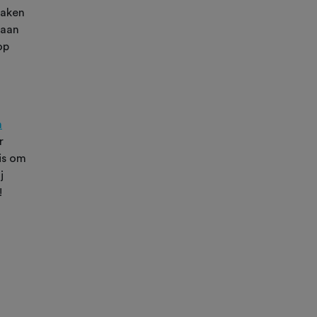
maken
 aan
op
n
r
is om
j
!