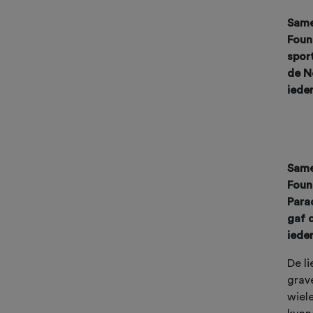
Same
Foun
spor
de N
iede
Same
Foun
Para
gaf 
iede
De l
grav
wiele