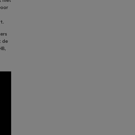
 niet
Door
t.
ers
t de
HB,