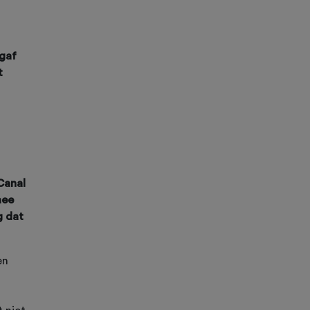
gaf
t
Canal
mee
g dat
en