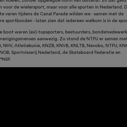
en voelen, zonder opgelegde norm van buitenaf. En dat geldt
en voor de wielersport, maar voor alle sporten in Nederland. 
te varen tijdens de Canal Parade wilden we - samen met de
re sportbonden - laten zien dat iedereen welkom is in de spor
e boot waren (ex)-topsporters, bestuurders, bondsmedewerk
erenigingsmensen aanwezig. Zo stond de NTFU er samen me
, NHV, Atletiekunie, KNZB, KNVB, KNLTB, Nevobo, NTFU, KN
 NOB, Sportvisserij Nederland, de Skateboard Federatie en
*NSF.