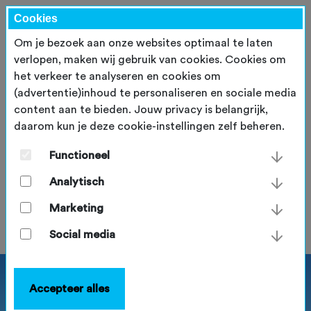
Cookies
Om je bezoek aan onze websites optimaal te laten
verlopen, maken wij gebruik van cookies. Cookies om
het verkeer te analyseren en cookies om
(advertentie)inhoud te personaliseren en sociale media
content aan te bieden. Jouw privacy is belangrijk,
daarom kun je deze cookie-instellingen zelf beheren.
Vier nieuwe toekenningen
NTFU Bosch eBike Systems
Functioneel
Trailfund
Analytisch
maandag 17 juli 2023
Marketing
Social media
Accepteer alles