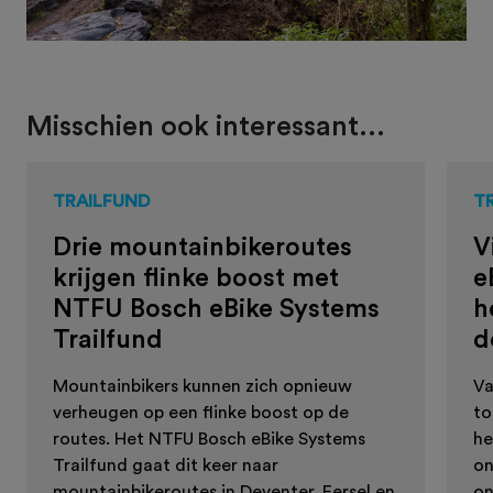
Misschien ook interessant...
TRAILFUND
T
Drie mountainbikeroutes
V
krijgen flinke boost met
e
NTFU Bosch eBike Systems
h
Trailfund
d
Mountainbikers kunnen zich opnieuw
Va
verheugen op een flinke boost op de
to
routes. Het NTFU Bosch eBike Systems
he
Trailfund gaat dit keer naar
on
mountainbikeroutes in Deventer, Eersel en
on