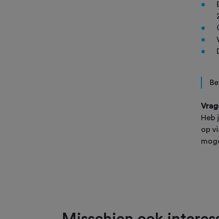
Be
Vrag
Heb 
op v
moge