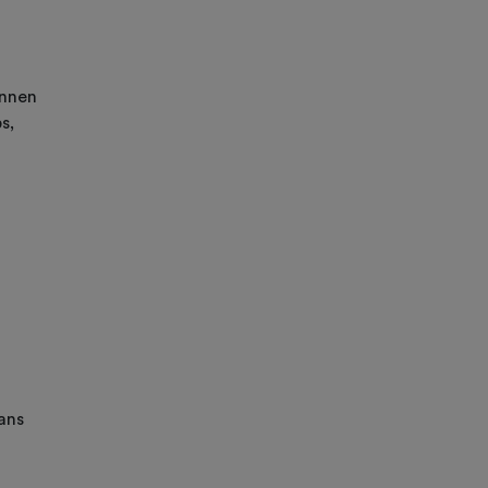
annen
s,
ans
n