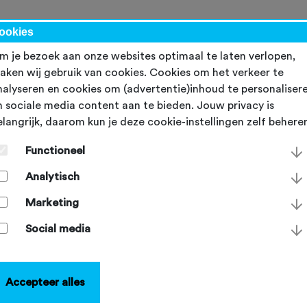
werk
ookies
m je bezoek aan onze websites optimaal te laten verlopen,
aken wij gebruik van cookies. Cookies om het verkeer te
nalyseren en cookies om (advertentie)inhoud te personaliser
n sociale media content aan te bieden. Jouw privacy is
elangrijk, daarom kun je deze cookie-instellingen zelf behere
erslag NTFU
Functioneel
nieraadsvergadering 14
Analytisch
uni 2025
Marketing
Social media
erdag 26 juni 2025
Accepteer alles