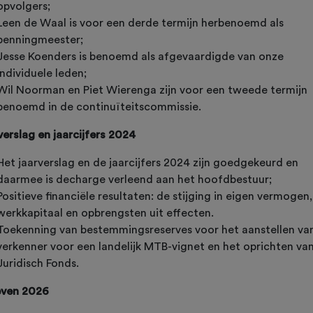
opvolgers;
Leen de Waal is voor een derde termijn herbenoemd als
penningmeester;
Jesse Koenders is benoemd als afgevaardigde van onze
individuele leden;
Wil Noorman en Piet Wierenga zijn voor een tweede termijn
benoemd in de continuïteitscommissie.
verslag en jaarcijfers 2024
Het jaarverslag en de jaarcijfers 2024 zijn goedgekeurd en
daarmee is decharge verleend aan het hoofdbestuur;
Positieve financiële resultaten: de stijging in eigen vermogen,
werkkapitaal en opbrengsten uit effecten.
Toekenning van bestemmingsreserves voor het aanstellen va
verkenner voor een landelijk MTB-vignet en het oprichten va
Juridisch Fonds.
even 2026