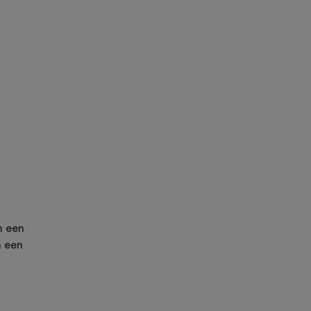
n een
n een