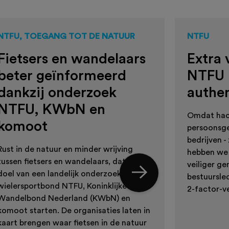
NTFU, TOEGANG TOT DE NATUUR
NTFU
Fietsers en wandelaars
Extra 
beter geïnformeerd
NTFU 
dankzij onderzoek
authen
NTFU, KWbN en
Omdat hack
komoot
persoonsge
bedrijven -
Rust in de natuur en minder wrijving
hebben we 
tussen fietsers en wandelaars, dat is het
veiliger g
doel van een landelijk onderzoek dat
bestuursle
wielersportbond NTFU, Koninklijke
2-factor-ve
Wandelbond Nederland (KWbN) en
komoot starten. De organisaties laten in
kaart brengen waar fietsen in de natuur