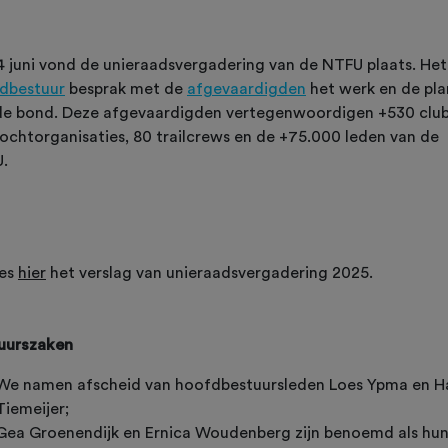
4 juni vond de unieraadsvergadering van de NTFU plaats. Het
dbestuur
besprak met de
afgevaardigden
het werk en de pl
de bond. Deze afgevaardigden vertegenwoordigen +530 club
tochtorganisaties, 80 trailcrews en de +75.000 leden van de
.
es
hier
het verslag van unieraadsvergadering 2025.
uurszaken
We namen afscheid van hoofdbestuursleden Loes Ypma en H
Tiemeijer;
Gea Groenendijk en Ernica Woudenberg zijn benoemd als hu