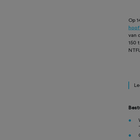
Op 1
hoof
van 
150 
NTFU
Le
Best