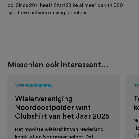
op. Sinds 2011 heeft Start2Bike al meer dan 14.000
sportieve fietsers op weg geholpen.
Misschien ook interessant...
VERENIGINGEN
T
Wielervereniging
T
Noordoostpolder wint
k
Clubshirt van het Jaar 2025
Ne
Ho
Het mooiste wielershirt van Nederland
di
komt uit de Noordoostpolder. Dat