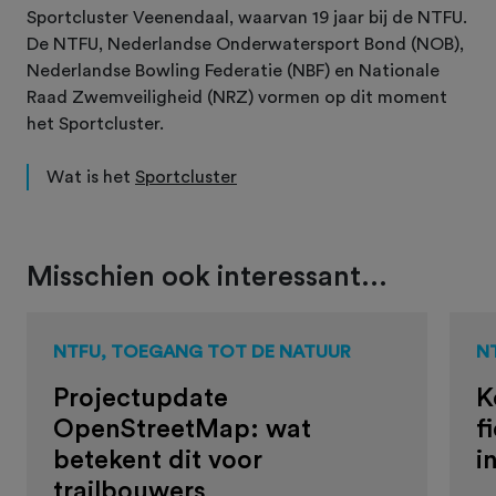
Sportcluster Veenendaal, waarvan 19 jaar bij de NTFU.
De NTFU, Nederlandse Onderwatersport Bond (NOB),
Nederlandse Bowling Federatie (NBF) en Nationale
Raad Zwemveiligheid (NRZ) vormen op dit moment
het Sportcluster.
Wat is het
Sportcluster
Misschien ook interessant...
NTFU, TOEGANG TOT DE NATUUR
N
Projectupdate
K
OpenStreetMap: wat
f
betekent dit voor
i
trailbouwers