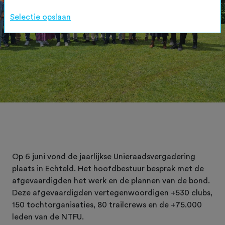
Selectie opslaan
Op 6 juni vond de jaarlijkse Unieraadsvergadering
plaats in Echteld. Het hoofdbestuur besprak met de
afgevaardigden het werk en de plannen van de bond.
Deze afgevaardigden vertegenwoordigen +530 clubs,
150 tochtorganisaties, 80 trailcrews en de +75.000
leden van de NTFU.