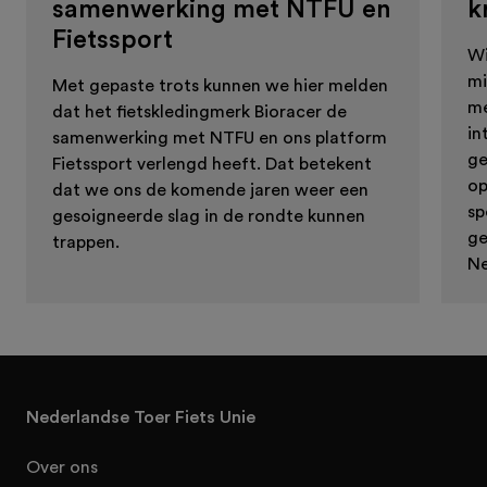
samenwerking met NTFU en
k
Fietssport
Wi
mi
Met gepaste trots kunnen we hier melden
me
dat het fietskledingmerk Bioracer de
in
samenwerking met NTFU en ons platform
ge
Fietssport verlengd heeft. Dat betekent
op
dat we ons de komende jaren weer een
sp
gesoigneerde slag in de rondte kunnen
ge
trappen.
Ne
Nederlandse Toer Fiets Unie
Over ons