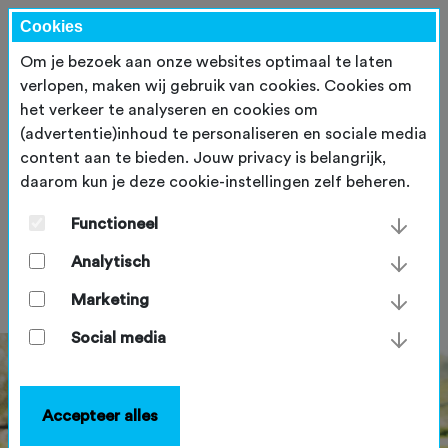
Cookies
Om je bezoek aan onze websites optimaal te laten
verlopen, maken wij gebruik van cookies. Cookies om
het verkeer te analyseren en cookies om
(advertentie)inhoud te personaliseren en sociale media
content aan te bieden. Jouw privacy is belangrijk,
daarom kun je deze cookie-instellingen zelf beheren.
24 uur fietsen voor één doel:
elk kind een fiets
Functioneel
Analytisch
donderdag 4 juni 2026
Marketing
Social media
Accepteer alles