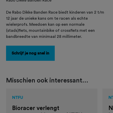
Rabo Dikke Banden Race
De Rabo Dikke Banden Race biedt kinderen van 2 t/m
12 jaar de unieke kans om te racen als echte
wielerprofs. Meedoen kan op een normale
(stads)fiets, mountainbike of crossfiets met een
bandbreedte van minimaal 28 millimeter.
Schrijf je nog snel in
Misschien ook interessant...
NTFU
N
Bioracer verlengt
N