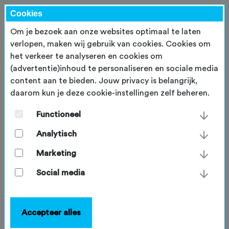
Cookies
Om je bezoek aan onze websites optimaal te laten
verlopen, maken wij gebruik van cookies. Cookies om
het verkeer te analyseren en cookies om
(advertentie)inhoud te personaliseren en sociale media
content aan te bieden. Jouw privacy is belangrijk,
daarom kun je deze cookie-instellingen zelf beheren.
Nieuw: tijdelijke reservering
bij inschrijving op Fietssport.nl
Functioneel
Analytisch
donderdag 4 september 2025
Marketing
Social media
Om inschrijvingen bij populaire toertochten soepeler
Accepteer alles
te laten verlopen, hebben we het inschrijfformulier op
Fietssport.nl verbeterd. Daarom werken we vanaf nu