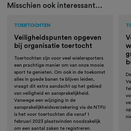
Misschien ook interessant...
TOERTOCHTEN
T
Veiligheidspunten opgeven
V
bij organisatie toertocht
w
g
Toertochten zijn voor veel wielersporters
b
een prachtige manier om van onze mooie
sport te genieten. Om ook in de toekomst
De
alles in goede banen te blijven leiden,
Va
vraagt dit extra aandacht op het gebied
fe
van veiligheid en aansprakelijkheid.
vo
Vanwege een wijziging in de
ve
aansprakelijkheidsverzekering via de NTFU
op
is het voor toertochten die vanaf 1
ni
februari 2023 plaatsvinden noodzakelijk
om een aantal zaken te registreren.