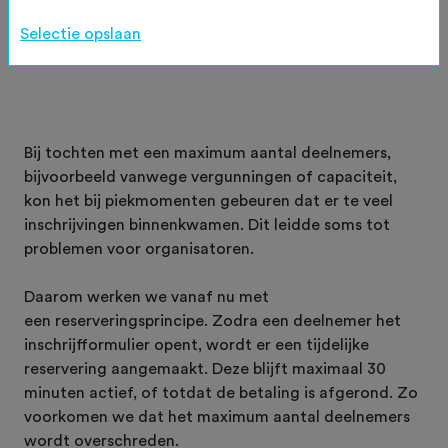
met een reserveringsprincipe bij toertochten met een
Selectie opslaan
maximum aantal deelnemers.
Bij tochten met een maximum aantal deelnemers,
bijvoorbeeld vanwege vergunningen of capaciteit,
kon het bij piekmomenten gebeuren dat er te veel
inschrijvingen binnenkwamen. Dit leidde soms tot
problemen voor organisatoren.
Daarom werken we vanaf nu met
een reserveringsprincipe. Zodra een deelnemer het
inschrijfformulier opent, wordt er een tijdelijke
reservering aangemaakt. Deze blijft maximaal 30
minuten actief, of totdat de betaling is afgerond. Zo
voorkomen we dat het maximum aantal deelnemers
wordt overschreden.