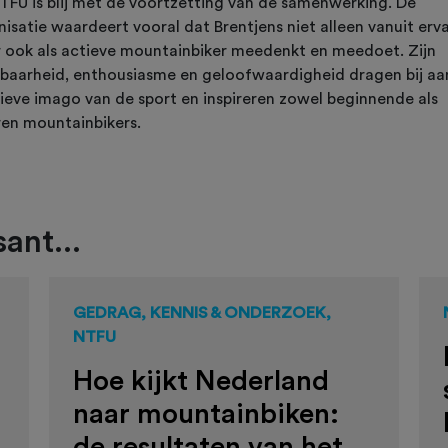
TFU is blij met de voortzetting van de samenwerking. De
isatie waardeert vooral dat Brentjens niet alleen vanuit erva
 ook als actieve mountainbiker meedenkt en meedoet. Zijn
tbaarheid, enthousiasme en geloofwaardigheid dragen bij aa
tieve imago van de sport en inspireren zowel beginnende als
ren mountainbikers.
ant...
GEDRAG, KENNIS & ONDERZOEK,
NTFU
Hoe kijkt Nederland
naar mountainbiken:
de resultaten van het