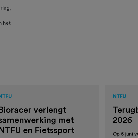
ring,
n het
NTFU
NTFU
Bioracer verlengt
Terugb
samenwerking met
2026
NTFU en Fietssport
Op 6 juni v