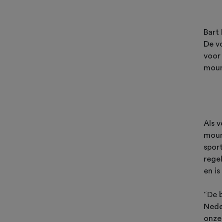
Bart
De v
voor
moun
Als 
mount
sport
rege
en is
“De 
Nede
onze