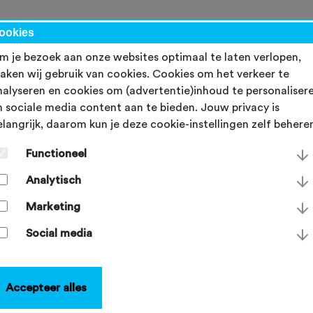
werk
ookies
m je bezoek aan onze websites optimaal te laten verlopen,
aken wij gebruik van cookies. Cookies om het verkeer te
nalyseren en cookies om (advertentie)inhoud te personaliser
n sociale media content aan te bieden. Jouw privacy is
elangrijk, daarom kun je deze cookie-instellingen zelf behere
art Brentjens voor zeven
Functioneel
aar op rij ambassadeur va
Analytisch
TFU
Marketing
Social media
ag 12 juni 2026
Accepteer alles