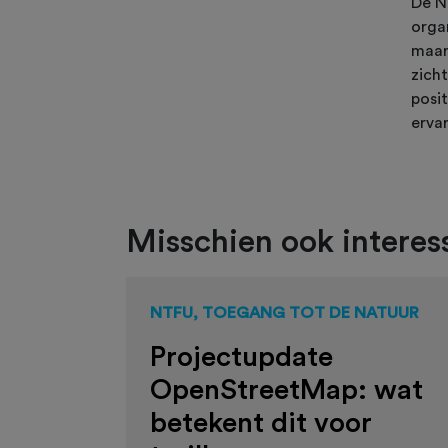
De N
organ
maar
zich
posi
erva
Misschien ook interess
NTFU, TOEGANG TOT DE NATUUR
Projectupdate
OpenStreetMap: wat
betekent dit voor