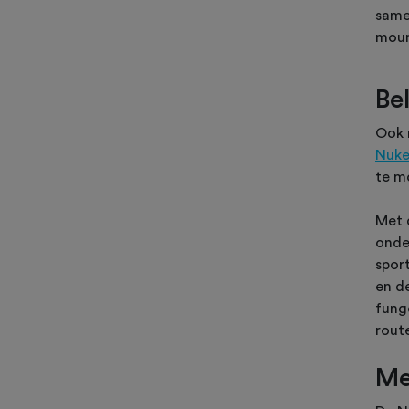
same
moun
Be
Ook 
Nuke
te m
Met 
onde
spor
en d
fung
rout
Me