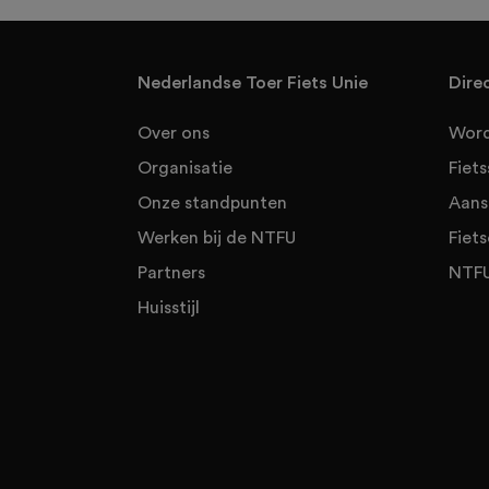
Nederlandse Toer Fiets Unie
Dire
Over ons
Word
Organisatie
Fiet
Onze standpunten
Aans
Werken bij de NTFU
Fiets
Partners
NTFU
Huisstijl