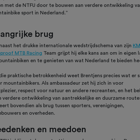
n met de NTFU door te bouwen aan verdere ontwikkeling va
tainbike sport in Nederland.”
langrijke brug
naast het drukke internationale wedstrijdschema van zijn
K
proof MTB Racing
Team grijpt hij elke kans aan om in eigen 
ountainbiken en te genieten van wat Nederland te bieden he
die praktische betrokkenheid weet Brentjens precies wat er s
r mountainbikers. Als ambassadeur zet hij zich in voor
tplezier, respect voor natuur en andere recreanten, en het b
e verdere ontwikkeling van aantrekkelijke en duurzame routes
eert bovendien als brug tussen sporters, verenigingen,
ebouwers en overheden.
edenken en meedoen