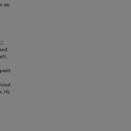
n de
MC
land
eft.
peelt
ehoud
. Hij