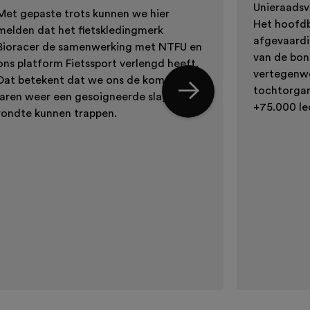
Unieraadsv
Met gepaste trots kunnen we hier
Het hoofdb
melden dat het fietskledingmerk
afgevaardi
Bioracer de samenwerking met NTFU en
van de bon
ons platform Fietssport verlengd heeft.
vertegenwo
Dat betekent dat we ons de komende
tochtorgani
jaren weer een gesoigneerde slag in de
+75.000 le
rondte kunnen trappen.