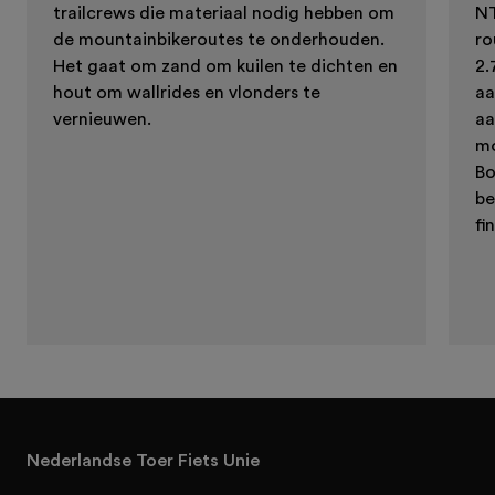
trailcrews die materiaal nodig hebben om
NT
de mountainbikeroutes te onderhouden.
ro
Het gaat om zand om kuilen te dichten en
2.
hout om wallrides en vlonders te
aa
vernieuwen.
aa
mo
Bo
be
fi
Nederlandse Toer Fiets Unie