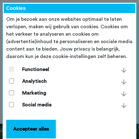
Cookies
Om je bezoek aan onze websites optimaal te laten
verlopen, maken wij gebruik van cookies. Cookies om
het verkeer te analyseren en cookies om
(advertentie)inhoud te personaliseren en sociale media
content aan te bieden. Jouw privacy is belangrijk,
daarom kun je deze cookie-instellingen zelf beheren.
NTFU en Bosch eBike Systems
kennen de eerste drie
Functioneel
Trailfunds toe aan
Analytisch
mountainbikeroutes
Marketing
dinsdag 21 juni 2022
Social media
Accepteer alles