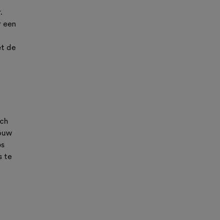
.
r een
t de
ich
jouw
ps
s te