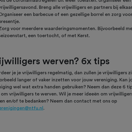
Als de coronamaatregelen dit weer toelaten: organiseer een
vrijwilligersavond. Breng alle vrijwilligers en partners bij elkaar
Organiseer een barbecue of een gezellige borrel en zorg voo
presentje.
Zorg voor meerdere waarderingsmomenten. Bijvoorbeeld me
seizoenstart, een toertocht, of met Kerst.
ijwilligers werven? 6x tips
eer je je vrijwilligers regelmatig, dan zullen je vrijwilligers z
oorbeeld langer of vaker inzetten voor jouw vereniging. Kan 
niging wel wat extra handen gebruiken? Neem dan deze 6 ti
om vrijwilligers te werven. Wil je meer ideeën om vrijwilliger
en en/of te bedanken? Neem dan contact met ons op
erenigingen@ntfu.nl
.