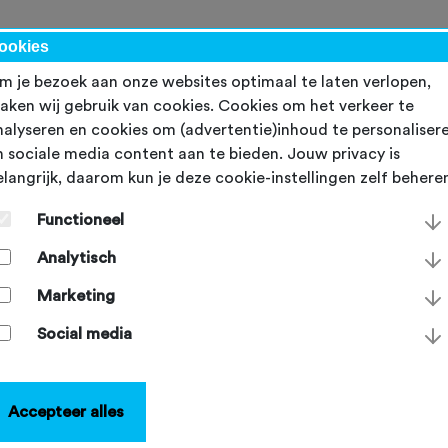
werk
ookies
m je bezoek aan onze websites optimaal te laten verlopen,
aken wij gebruik van cookies. Cookies om het verkeer te
nalyseren en cookies om (advertentie)inhoud te personaliser
n sociale media content aan te bieden. Jouw privacy is
elangrijk, daarom kun je deze cookie-instellingen zelf behere
 tips om je vrijwilligers t
Functioneel
edanken
Analytisch
dag 8 december 2020
Marketing
Social media
Accepteer alles