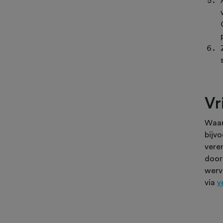
Vr
Waard
bijv
vere
door 
werv
via
v