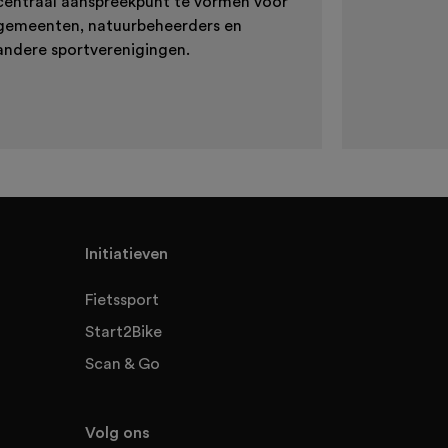
centraal aanspreekpunt te vormen voor
gemeenten, natuurbeheerders en
andere sportverenigingen.
Initiatieven
Fietssport
Start2Bike
Scan & Go
Volg ons