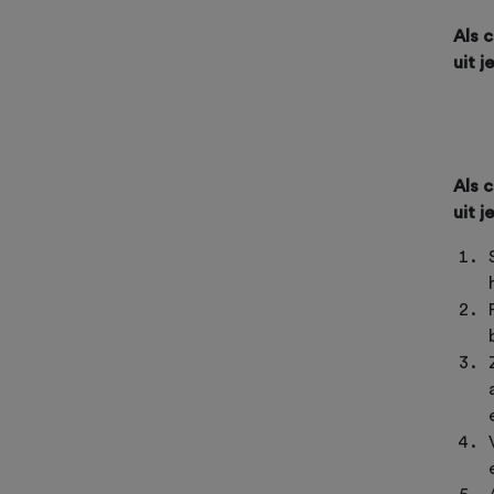
Als c
uit j
Als c
uit j