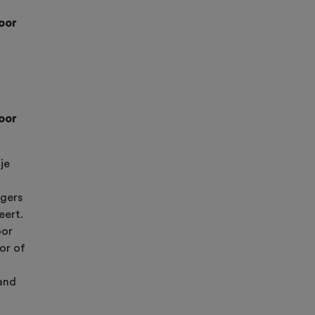
door
door
 je
igers
deert.
oor
sor of
aand