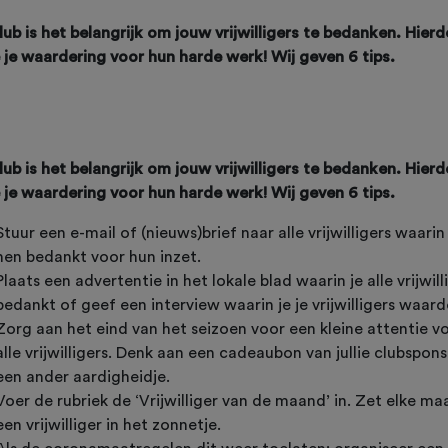
lub is het belangrijk om jouw vrijwilligers te bedanken. Hier
e je waardering voor hun harde werk! Wij geven 6 tips.
lub is het belangrijk om jouw vrijwilligers te bedanken. Hier
e je waardering voor hun harde werk! Wij geven 6 tips.
Stuur een e-mail of (nieuws)brief naar alle vrijwilligers waarin
hen bedankt voor hun inzet.
Plaats een advertentie in het lokale blad waarin je alle vrijwill
bedankt of geef een interview waarin je je vrijwilligers waar
Zorg aan het eind van het seizoen voor een kleine attentie v
alle vrijwilligers. Denk aan een cadeaubon van jullie clubspon
een ander aardigheidje.
Voer de rubriek de ‘Vrijwilliger van de maand’ in. Zet elke m
een vrijwilliger in het zonnetje.