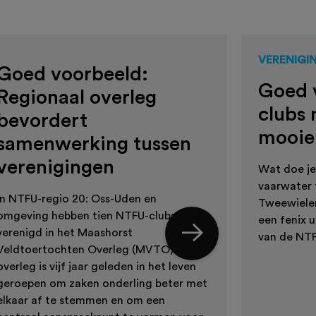
VERENIGI
Goed voorbeeld:
Goed 
Regionaal overleg
clubs
bevordert
mooie
samenwerking tussen
verenigingen
Wat doe je 
vaarwater
In NTFU-regio 20: Oss-Uden en
Tweewieler
omgeving hebben tien NTFU-clubs zich
een fenix u
verenigd in het Maashorst
van de NTFU
Veldtoertochten Overleg (MVTO). Dit
overleg is vijf jaar geleden in het leven
geroepen om zaken onderling beter met
elkaar af te stemmen en om een