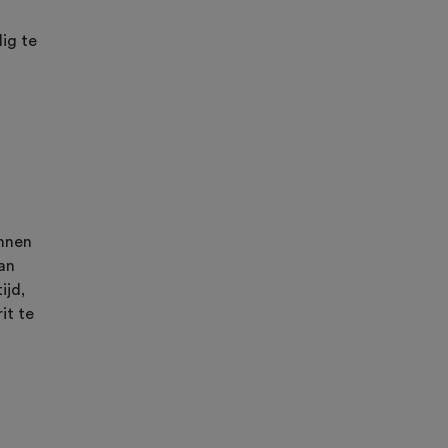
ig te
unnen
van
ijd,
it te