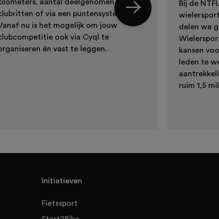
kilometers, aantal deelgenomen
Bij de NTF
clubritten of via een puntensysteem.
wielerspor
Vanaf nu is het mogelijk om jouw
delen we g
clubcompetitie ook via Cyql te
Wielerspor
organiseren én vast te leggen.
kansen voo
leden te we
aantrekkeli
ruim 1,5 mi
Initiatieven
Fietssport