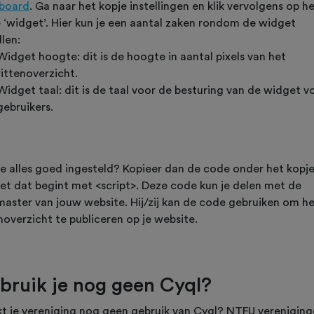
board
. Ga naar het kopje instellingen en klik vervolgens op h
e ‘widget’. Hier kun je een aantal zaken rondom de widget
llen:
Widget hoogte: dit is de hoogte in aantal pixels van het
rittenoverzicht.
Widget taal: dit is de taal voor de besturing van de widget v
gebruikers.
je alles goed ingesteld? Kopieer dan de code onder het kopj
et dat begint met <script>. Deze code kun je delen met de
aster van jouw website. Hij/zij kan de code gebruiken om h
noverzicht te publiceren op je website.
bruik je nog geen Cyql?
t je vereniging nog geen gebruik van Cyql? NTFU verenigin