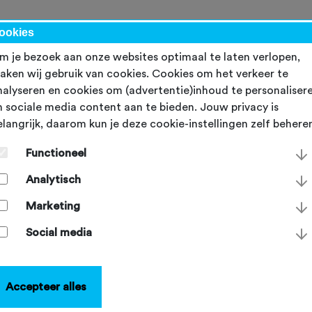
werk
ookies
m je bezoek aan onze websites optimaal te laten verlopen,
aken wij gebruik van cookies. Cookies om het verkeer te
nalyseren en cookies om (advertentie)inhoud te personaliser
n sociale media content aan te bieden. Jouw privacy is
elangrijk, daarom kun je deze cookie-instellingen zelf behere
uw clubritten uit Cyql
Functioneel
ubliceren op je clubwebsi
Analytisch
sdag 3 april 2024
Marketing
Social media
Accepteer alles