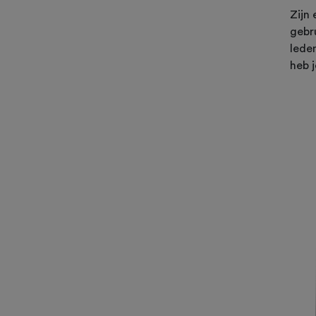
Zijn 
gebr
lede
heb j