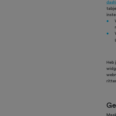
dash
tabj
inste
Heb 
widg
webm
ritte
Ge
Maak