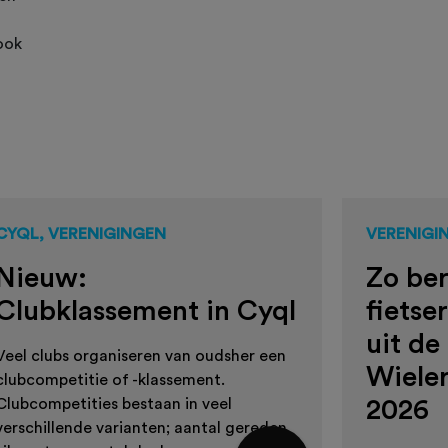
ook
CYQL, VERENIGINGEN
VERENIGI
Nieuw:
Zo ber
Clubklassement in Cyql
fietse
uit de
Veel clubs organiseren van oudsher een
Wiele
clubcompetitie of -klassement.
Clubcompetities bestaan in veel
2026
verschillende varianten; aantal gereden