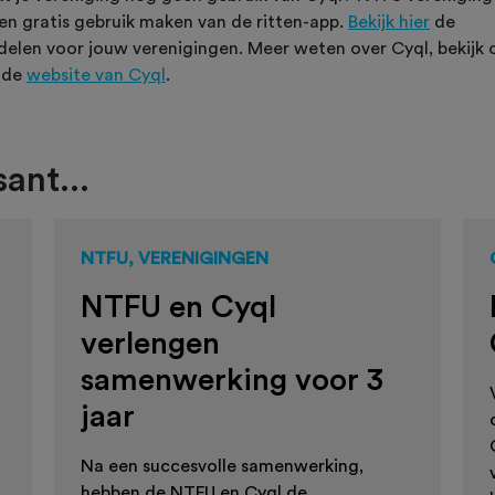
en gratis gebruik maken van de ritten-app.
Bekijk hier
de
delen voor jouw verenigingen. Meer weten over Cyql, bekijk 
 de
website van Cyql
.
ant...
NTFU, VERENIGINGEN
NTFU en Cyql
verlengen
samenwerking voor 3
jaar
Na een succesvolle samenwerking,
hebben de NTFU en Cyql de