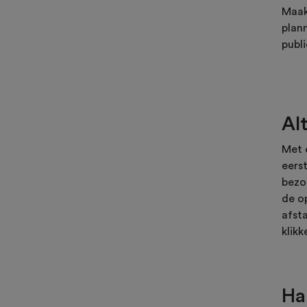
Maak
plan
publ
Al
Met 
eers
bezo
de op
afsta
klikk
Ha