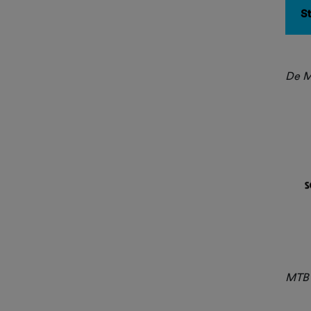
S
De M
MTB T