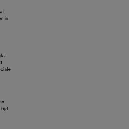
al
n in
akt
st
ciale
en
tijd