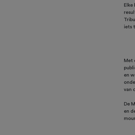
Elke
resul
Trib
iets
Met 
publi
en w
onde
van 
De M
en d
mount