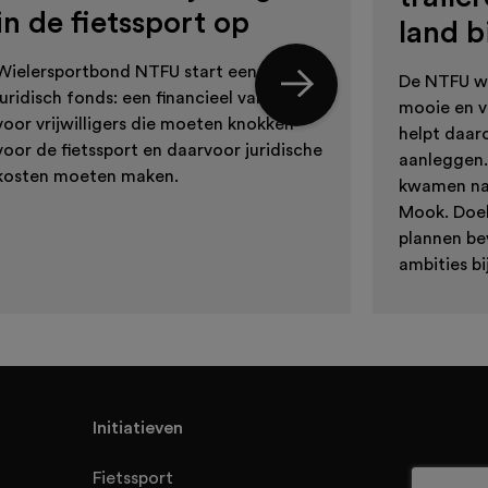
in de fietssport op
land b
Wielersportbond NTFU start een
De NTFU wi
juridisch fonds: een financieel vangnet
mooie en ve
voor vrijwilligers die moeten knokken
helpt daar
voor de fietssport en daarvoor juridische
aanleggen.
kosten moeten maken.
kwamen naar
Mook. Doel:
plannen be
ambities bi
Initiatieven
Fietssport