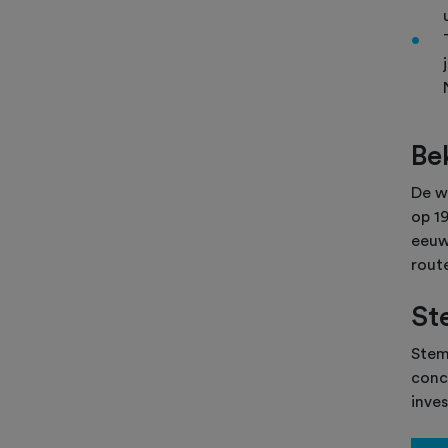
Be
De w
op 1
eeuw
rout
St
Stem
concr
inves