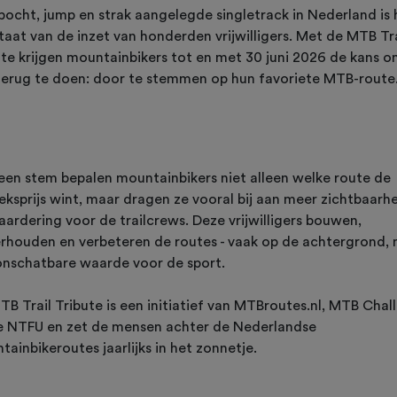
 bocht, jump en strak aangelegde singletrack in Nederland is 
taat van de inzet van honderden vrijwilligers. Met de MTB Tra
ute krijgen mountainbikers tot en met 30 juni 2026 de kans 
 terug te doen: door te stemmen op hun favoriete MTB-route
een stem bepalen mountainbikers niet alleen welke route de
eksprijs wint, maar dragen ze vooral bij aan meer zichtbaarh
aardering voor de trailcrews. Deze vrijwilligers bouwen,
rhouden en verbeteren de routes - vaak op de achtergrond,
onschatbare waarde voor de sport.
TB Trail Tribute is een initiatief van MTBroutes.nl, MTB Chal
e NTFU en zet de mensen achter de Nederlandse
ainbikeroutes jaarlijks in het zonnetje.