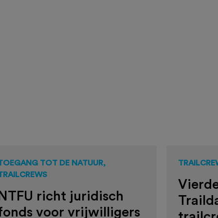
TOEGANG TOT DE NATUUR,
TRAILCRE
TRAILCREWS
Vierde
NTFU richt juridisch
Traild
fonds voor vrijwilligers
trailc