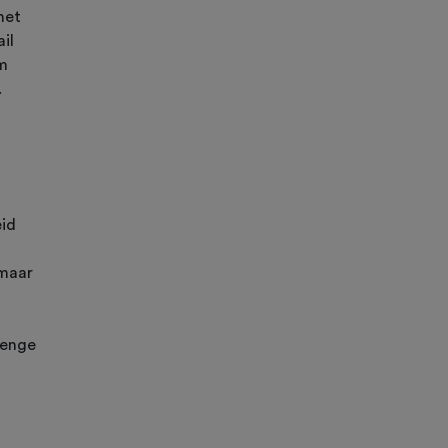
het
il
om
.
eid
 maar
lenge