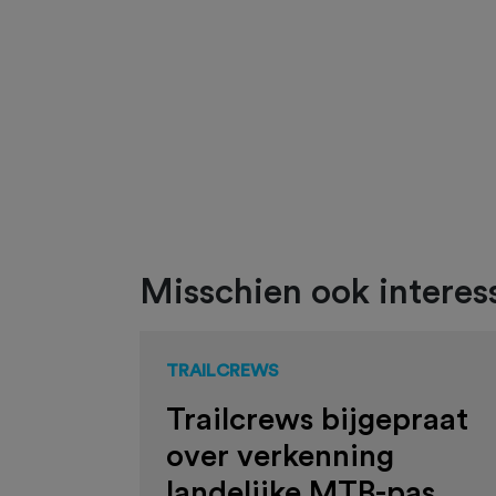
Misschien ook interess
TRAILCREWS
Trailcrews bijgepraat
over verkenning
landelijke MTB-pas