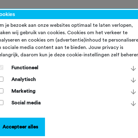
werk
ookies
m je bezoek aan onze websites optimaal te laten verlopen,
aken wij gebruik van cookies. Cookies om het verkeer te
nalyseren en cookies om (advertentie)inhoud te personaliser
n sociale media content aan te bieden. Jouw privacy is
elangrijk, daarom kun je deze cookie-instellingen zelf behere
TB Trail Tribute: stem op
Functioneel
e favoriete MTB-route
Analytisch
dag 1 juni 2026
Marketing
Social media
Accepteer alles