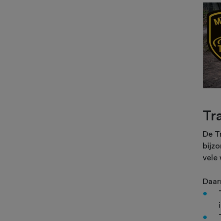
Tr
De Tr
bijz
vele
Daarn