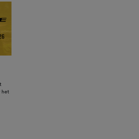
t
 het