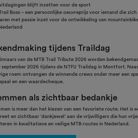
uitdagingen blijft inzetten voor de sport
Trail Boss – een persoonlijke oeuvreprijs voor iemand die zich 
jaren met passie inzet voor de ontwikkeling van mountainbike
Nederland
kendmaking tijdens Traildag
innaars van de MTB Trail Tribute 2026 worden bekendgema
9 september 2026 tijdens de NTFU Traildag in Montfort. Naa
ige roem ontvangen de winnende crews onder meer een spe
epaal en een waardecheque.
emmen als zichtbaar bedankje
men is meer dan het kiezen van een favoriete route. Het is e
eet en zichtbaar ‘dankjewel’ aan de vrijwilligers die hun vrije 
teren in kwalitatieve en veilige MTB-routes in Nederland.