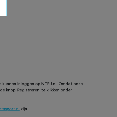
ws kunnen inloggen op NTFU.nl. Omdat onze
 de knop 'Registreren' te klikken onder
ietssport.nl
zijn.