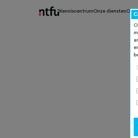
Kenniscentrum
Onze diensten
Ons 
C
O
m
a
e
b