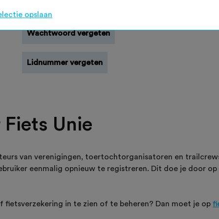
Registreren
electie opslaan
Wachtwoord vergeten
Lidnummer vergeten
 Fiets Unie
teurs van verenigingen, toertochtorganisatoren en trailcre
 gebruiker eenmalig opnieuw te registreren. Dit doe je door op
of fietsverzekering in te zien of te beheren? Dan moet je op
f