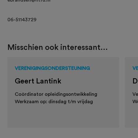
06-51143729
Misschien ook interessant...
VERENIGINGSONDERSTEUNING
V
Geert Lantink
D
Coördinator opleidingsontwikkeling
Ve
Werkzaam op: dinsdag t/m vrijdag
We