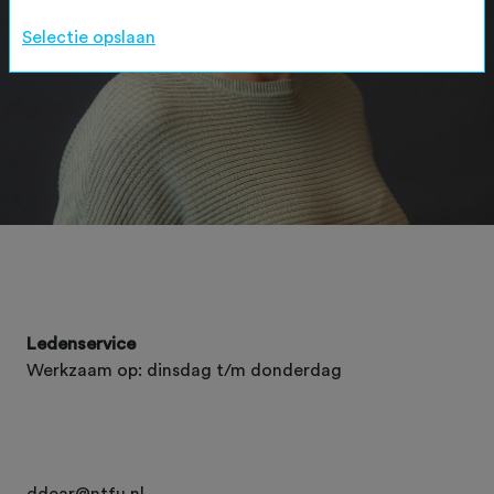
Selectie opslaan
Ledenservice
Werkzaam op: dinsdag t/m donderdag
ddear@ntfu.nl