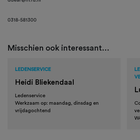
0318-581300
Misschien ook interessant...
LEDENSERVICE
L
V
Heidi Bliekendaal
L
Ledenservice
Werkzaam op: maandag, dinsdag en
Co
vrijdagochtend
ve
We