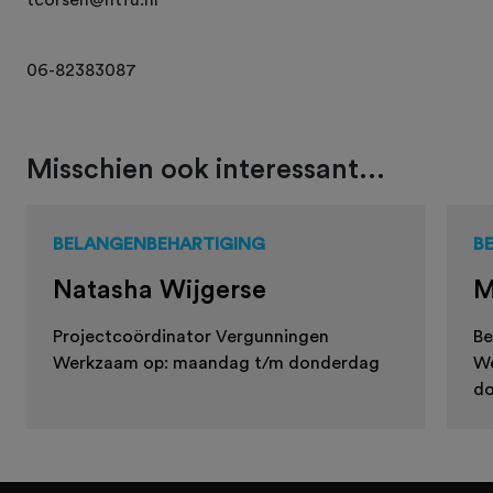
06-82383087
Misschien ook interessant...
BELANGENBEHARTIGING
B
Natasha Wijgerse
M
Projectcoördinator Vergunningen
Be
Werkzaam op: maandag t/m donderdag
We
do