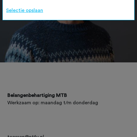
Selectie opslaan
Belangenbehartiging MTB
Werkzaam op: maandag t/m donderdag
tcorsen@ntfu.nl