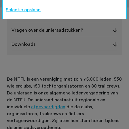
Op deze pagina
Selectie opslaan
De unieraadstukken voor 2026
Vragen over de unieraadstukken?
Downloads
De NTFU is een vereniging met zo'n 75.000 leden, 530
wielerclubs, 150 tochtorganisatoren en 80 trailcrews.
De unieraad is onze algemene ledenvergadering van
de NTFU. De unieraad bestaat uit regionale en
individuele
afgevaardigden
die de clubs,
organisatoren, trailcrews en fietsers
vertegenwoordigen. Zij laten hun stem horen tijdens
de unieraadsvergadering.