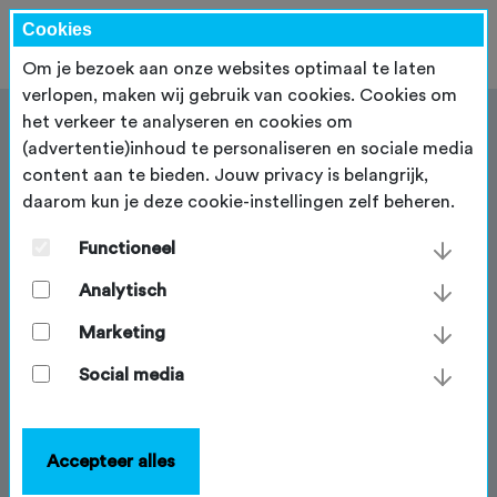
Cookies
Om je bezoek aan onze websites optimaal te laten
verlopen, maken wij gebruik van cookies. Cookies om
het verkeer te analyseren en cookies om
(advertentie)inhoud te personaliseren en sociale media
content aan te bieden. Jouw privacy is belangrijk,
daarom kun je deze cookie-instellingen zelf beheren.
Unieraadsvergadering 2026
Functioneel
Op 6 juni 2026 vindt de jaarlijkse
unieraadsvergadering plaats in Echteld (Duikenburg).
Analytisch
Op deze pagina bekijk je onder andere het
Marketing
vergaderboek (inclusief de tarieven en begroting
2027), het jaarverslag en de jaarcijfers 2025 en het
Social media
jaarplan 2027.
Accepteer alles