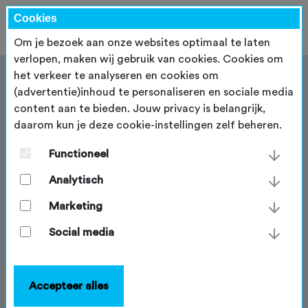
Cookies
Om je bezoek aan onze websites optimaal te laten
verlopen, maken wij gebruik van cookies. Cookies om
het verkeer te analyseren en cookies om
(advertentie)inhoud te personaliseren en sociale media
content aan te bieden. Jouw privacy is belangrijk,
daarom kun je deze cookie-instellingen zelf beheren.
De vermogensverzekering
Functioneel
Gaat jouw tocht deels/geheel over Duitse wegen?
Dan moet je in Duitsland een vergunning aanvragen.
Analytisch
Bij het aanvragen van een vergunning in
Marketing
Duitsland worden er door de Duitse overheid
voorwaarden gesteld m.b.t. de verzekering van de
Social media
deelnemers en vermogen. De NTFU heeft deze
verzekering voor alle NTFU-organisatoren afgesloten.
Accepteer alles