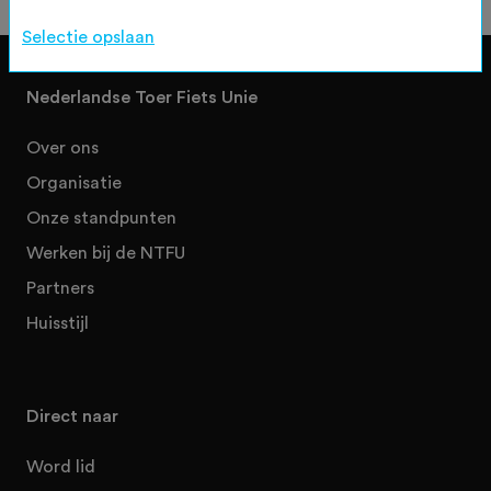
Selectie opslaan
Nederlandse Toer Fiets Unie
Over ons
Organisatie
Onze standpunten
Werken bij de NTFU
Partners
Huisstijl
Direct naar
Word lid