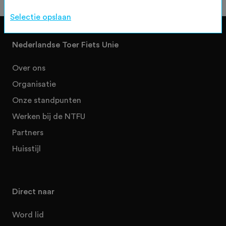
Selectie opslaan
Nederlandse Toer Fiets Unie
Over ons
Organisatie
Onze standpunten
Werken bij de NTFU
Partners
Huisstijl
Direct naar
Word lid